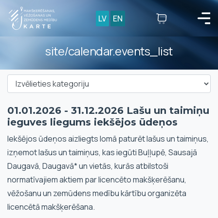
LV
EN
site/calendar.events_list
01.01.2026 - 31.12.2026 Lašu un taimiņu
ieguves liegums iekšējos ūdeņos
Iekšējos ūdeņos aizliegts lomā paturēt lašus un taimiņus,
izņemot lašus un taimiņus, kas iegūti Buļļupē, Sausajā
Daugavā, Daugavā* un vietās, kurās atbilstoši
normatīvajiem aktiem par licencēto makšķerēšanu,
vēžošanu un zemūdens medību kārtību organizēta
licencētā makšķerēšana.