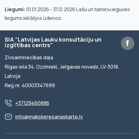
Liegumi:
01.01.2026 - 31.12.2026 Lašu un taimiņu ieguves
liegums iekšējos ūdeņos
SIA "Latvijas Lauku konsultāciju un
izglītības centrs"
Zivsaimniecības daļa
Rīgas iela 34, Ozolnieki, Jelgavas novads, LV-3018,
Latvija
Reģ.nr. 40003347699
+37129460886
info@makskeresanaskarte.lv