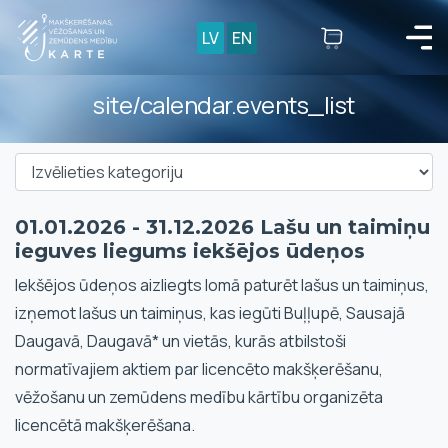
LV
EN
site/calendar.events_list
01.01.2026 - 31.12.2026 Lašu un taimiņu
ieguves liegums iekšējos ūdeņos
Iekšējos ūdeņos aizliegts lomā paturēt lašus un taimiņus,
izņemot lašus un taimiņus, kas iegūti Buļļupē, Sausajā
Daugavā, Daugavā* un vietās, kurās atbilstoši
normatīvajiem aktiem par licencēto makšķerēšanu,
vēžošanu un zemūdens medību kārtību organizēta
licencētā makšķerēšana.