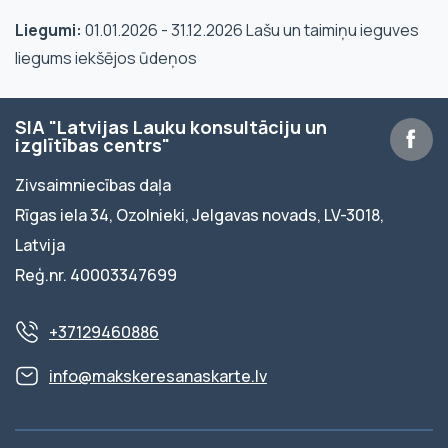
Liegumi:
01.01.2026 - 31.12.2026 Lašu un taimiņu ieguves
liegums iekšējos ūdeņos
SIA "Latvijas Lauku konsultāciju un
izglītības centrs"
Zivsaimniecības daļa
Rīgas iela 34, Ozolnieki, Jelgavas novads, LV-3018,
Latvija
Reģ.nr. 40003347699
+37129460886
info@makskeresanaskarte.lv