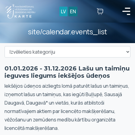
LV
EN
site/calendar.events_list
01.01.2026 - 31.12.2026 Lašu un taimiņu
ieguves liegums iekšējos ūdeņos
Iekšējos ūdeņos aizliegts lomā paturēt lašus un taimiņus,
izņemot lašus un taimiņus, kas iegūti Buļļupē, Sausajā
Daugavā, Daugavā* un vietās, kurās atbilstoši
normatīvajiem aktiem par licencēto makšķerēšanu,
vēžošanu un zemūdens medību kārtību organizēta
licencētā makšķerēšana.