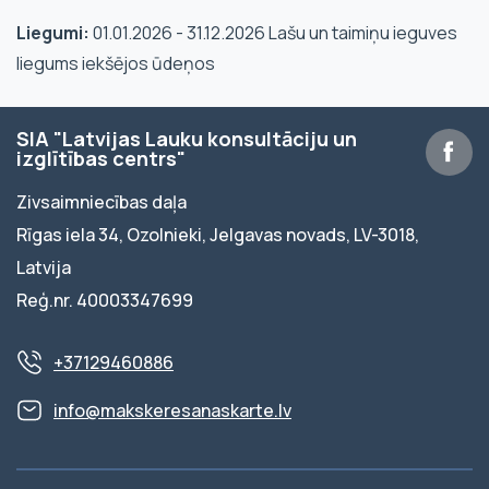
Liegumi:
01.01.2026 - 31.12.2026 Lašu un taimiņu ieguves
liegums iekšējos ūdeņos
SIA "Latvijas Lauku konsultāciju un
izglītības centrs"
Zivsaimniecības daļa
Rīgas iela 34, Ozolnieki, Jelgavas novads, LV-3018,
Latvija
Reģ.nr. 40003347699
+37129460886
info@makskeresanaskarte.lv