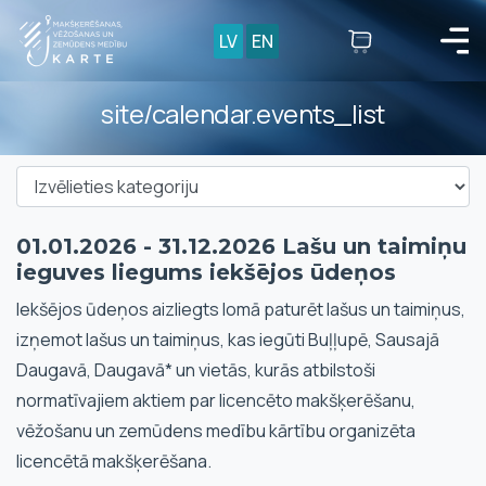
LV
EN
site/calendar.events_list
01.01.2026 - 31.12.2026 Lašu un taimiņu
ieguves liegums iekšējos ūdeņos
Iekšējos ūdeņos aizliegts lomā paturēt lašus un taimiņus,
izņemot lašus un taimiņus, kas iegūti Buļļupē, Sausajā
Daugavā, Daugavā* un vietās, kurās atbilstoši
normatīvajiem aktiem par licencēto makšķerēšanu,
vēžošanu un zemūdens medību kārtību organizēta
licencētā makšķerēšana.