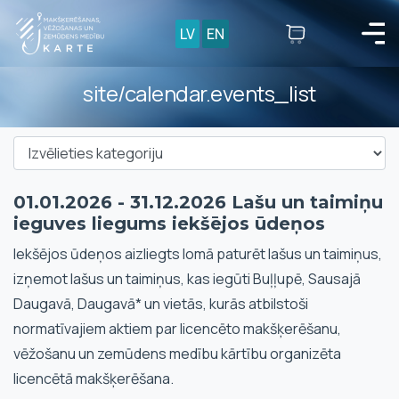
LV
EN
site/calendar.events_list
01.01.2026 - 31.12.2026 Lašu un taimiņu
ieguves liegums iekšējos ūdeņos
Iekšējos ūdeņos aizliegts lomā paturēt lašus un taimiņus,
izņemot lašus un taimiņus, kas iegūti Buļļupē, Sausajā
Daugavā, Daugavā* un vietās, kurās atbilstoši
normatīvajiem aktiem par licencēto makšķerēšanu,
vēžošanu un zemūdens medību kārtību organizēta
licencētā makšķerēšana.