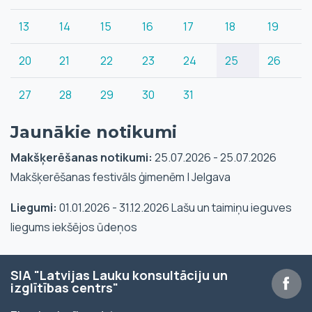
13
14
15
16
17
18
19
20
21
22
23
24
25
26
27
28
29
30
31
Jaunākie notikumi
Makšķerēšanas notikumi:
25.07.2026 - 25.07.2026
Makšķerēšanas festivāls ģimenēm | Jelgava
Liegumi:
01.01.2026 - 31.12.2026 Lašu un taimiņu ieguves
liegums iekšējos ūdeņos
SIA "Latvijas Lauku konsultāciju un
izglītības centrs"