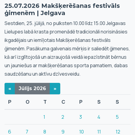
25.07.2026 Makšķerēšanas festivāls
ģimenēm | Jelgava
Sestdien, 25. jūlijā, no pulksten 10.00 līdz 15.00 Jelgavas
Lielupes labā krasta promenādē tradicionāli norisināsies
ikgadējais un iemīļotais Makšķerēšanas festivāls
ģimenēm. Pasākuma galvenais mērķis ir saliedēt ģimenes,
kā arī izglītojošā un aizraujošā veidā iepazīstināt bērnus
un jauniešus ar makšķerēšanas sporta pamatiem, dabas
saudzēšanu un aktīvu dzīvesveidu.
«
Jūlijs
2026
»
P
O
T
C
P
S
S
1
2
3
4
5
6
7
8
9
10
11
12