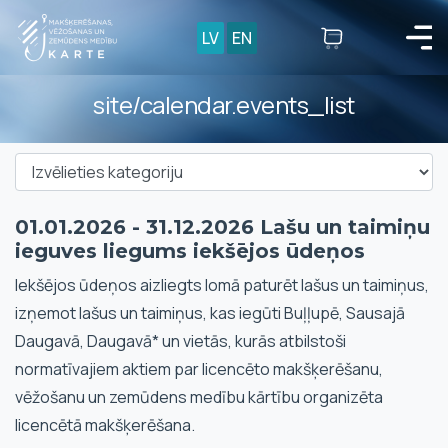
LV
EN
site/calendar.events_list
01.01.2026 - 31.12.2026 Lašu un taimiņu
ieguves liegums iekšējos ūdeņos
Iekšējos ūdeņos aizliegts lomā paturēt lašus un taimiņus,
izņemot lašus un taimiņus, kas iegūti Buļļupē, Sausajā
Daugavā, Daugavā* un vietās, kurās atbilstoši
normatīvajiem aktiem par licencēto makšķerēšanu,
vēžošanu un zemūdens medību kārtību organizēta
licencētā makšķerēšana.