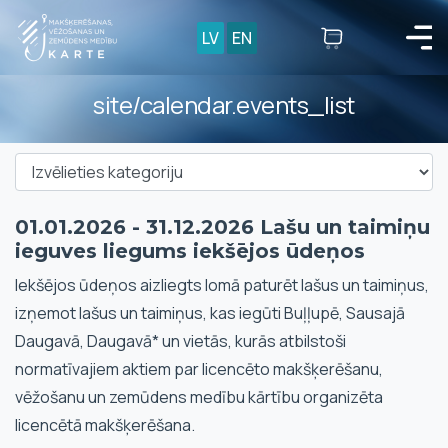
LV
EN
site/calendar.events_list
01.01.2026 - 31.12.2026 Lašu un taimiņu
ieguves liegums iekšējos ūdeņos
Iekšējos ūdeņos aizliegts lomā paturēt lašus un taimiņus,
izņemot lašus un taimiņus, kas iegūti Buļļupē, Sausajā
Daugavā, Daugavā* un vietās, kurās atbilstoši
normatīvajiem aktiem par licencēto makšķerēšanu,
vēžošanu un zemūdens medību kārtību organizēta
licencētā makšķerēšana.