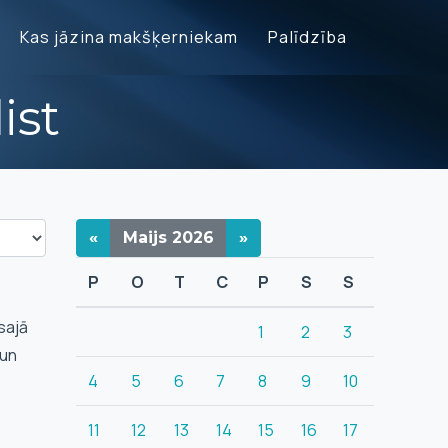
Kas jāzina makšķerniekam
Palīdzība
ist
«
Maijs
2026
»
P
O
T
C
P
S
S
sajā
1
2
3
 un
4
5
6
7
8
9
10
11
12
13
14
15
16
17