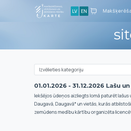
Makšķerēša
LV
EN
si
01.01.2026 - 31.12.2026 Lašu u
Iekšējos ūdeņos aizliegts lomā paturēt lašus 
Daugavā, Daugavā* un vietās, kurās atbilstoš
zemūdens medību kārtību organizēta licencē