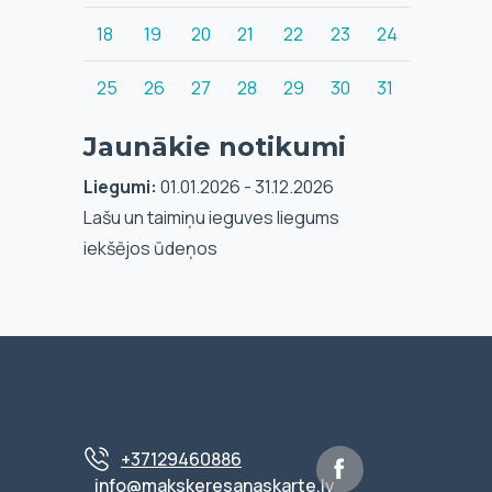
18
19
20
21
22
23
24
25
26
27
28
29
30
31
Jaunākie notikumi
Liegumi:
01.01.2026 - 31.12.2026
Lašu un taimiņu ieguves liegums
iekšējos ūdeņos
+37129460886
info@makskeresanaskarte.lv