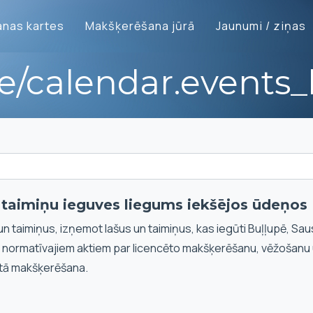
nas kartes
Makšķerēšana jūrā
Jaunumi / ziņas
te/calendar.events_l
n taimiņu ieguves liegums iekšējos ūdeņos
un taimiņus, izņemot lašus un taimiņus, kas iegūti Buļļupē, Sau
i normatīvajiem aktiem par licencēto makšķerēšanu, vēžošanu
tā makšķerēšana.