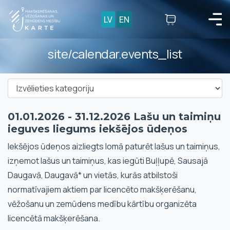
LV
EN
site/calendar.events_list
01.01.2026 - 31.12.2026 Lašu un taimiņu
ieguves liegums iekšējos ūdeņos
Iekšējos ūdeņos aizliegts lomā paturēt lašus un taimiņus,
izņemot lašus un taimiņus, kas iegūti Buļļupē, Sausajā
Daugavā, Daugavā* un vietās, kurās atbilstoši
normatīvajiem aktiem par licencēto makšķerēšanu,
vēžošanu un zemūdens medību kārtību organizēta
licencētā makšķerēšana.