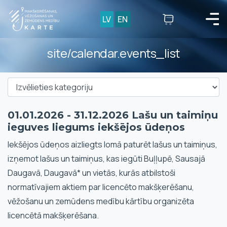
LV
EN
site/calendar.events_list
01.01.2026 - 31.12.2026 Lašu un taimiņu
ieguves liegums iekšējos ūdeņos
Iekšējos ūdeņos aizliegts lomā paturēt lašus un taimiņus,
izņemot lašus un taimiņus, kas iegūti Buļļupē, Sausajā
Daugavā, Daugavā* un vietās, kurās atbilstoši
normatīvajiem aktiem par licencēto makšķerēšanu,
vēžošanu un zemūdens medību kārtību organizēta
licencētā makšķerēšana.