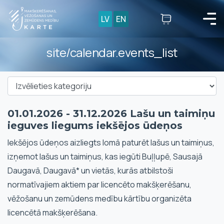
LV
EN
site/calendar.events_list
01.01.2026 - 31.12.2026 Lašu un taimiņu
ieguves liegums iekšējos ūdeņos
Iekšējos ūdeņos aizliegts lomā paturēt lašus un taimiņus,
izņemot lašus un taimiņus, kas iegūti Buļļupē, Sausajā
Daugavā, Daugavā* un vietās, kurās atbilstoši
normatīvajiem aktiem par licencēto makšķerēšanu,
vēžošanu un zemūdens medību kārtību organizēta
licencētā makšķerēšana.