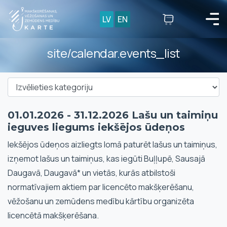
LV
EN
site/calendar.events_list
01.01.2026 - 31.12.2026 Lašu un taimiņu
ieguves liegums iekšējos ūdeņos
Iekšējos ūdeņos aizliegts lomā paturēt lašus un taimiņus,
izņemot lašus un taimiņus, kas iegūti Buļļupē, Sausajā
Daugavā, Daugavā* un vietās, kurās atbilstoši
normatīvajiem aktiem par licencēto makšķerēšanu,
vēžošanu un zemūdens medību kārtību organizēta
licencētā makšķerēšana.