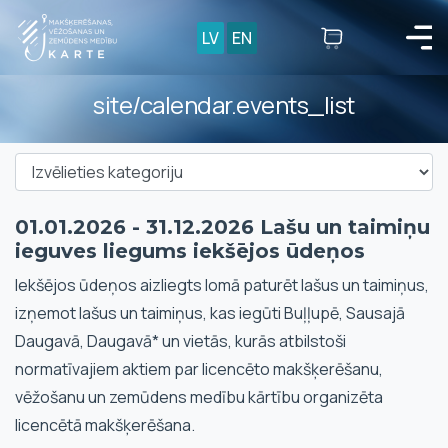
LV
EN
site/calendar.events_list
01.01.2026 - 31.12.2026 Lašu un taimiņu
ieguves liegums iekšējos ūdeņos
Iekšējos ūdeņos aizliegts lomā paturēt lašus un taimiņus,
izņemot lašus un taimiņus, kas iegūti Buļļupē, Sausajā
Daugavā, Daugavā* un vietās, kurās atbilstoši
normatīvajiem aktiem par licencēto makšķerēšanu,
vēžošanu un zemūdens medību kārtību organizēta
licencētā makšķerēšana.