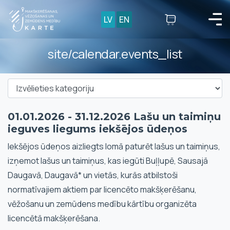
LV
EN
site/calendar.events_list
01.01.2026 - 31.12.2026 Lašu un taimiņu
ieguves liegums iekšējos ūdeņos
Iekšējos ūdeņos aizliegts lomā paturēt lašus un taimiņus,
izņemot lašus un taimiņus, kas iegūti Buļļupē, Sausajā
Daugavā, Daugavā* un vietās, kurās atbilstoši
normatīvajiem aktiem par licencēto makšķerēšanu,
vēžošanu un zemūdens medību kārtību organizēta
licencētā makšķerēšana.