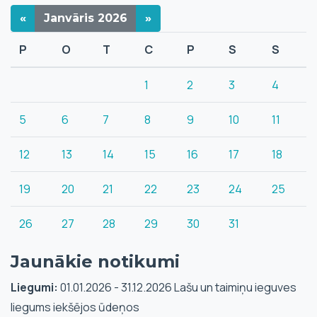
«
Janvāris
2026
»
P
O
T
C
P
S
S
1
2
3
4
5
6
7
8
9
10
11
12
13
14
15
16
17
18
19
20
21
22
23
24
25
26
27
28
29
30
31
Jaunākie notikumi
Liegumi:
01.01.2026 - 31.12.2026 Lašu un taimiņu ieguves
liegums iekšējos ūdeņos