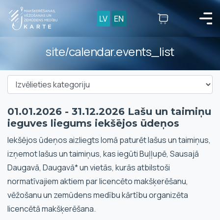
LV
EN
site/calendar.events_list
01.01.2026 - 31.12.2026 Lašu un taimiņu
ieguves liegums iekšējos ūdeņos
Iekšējos ūdeņos aizliegts lomā paturēt lašus un taimiņus,
izņemot lašus un taimiņus, kas iegūti Buļļupē, Sausajā
Daugavā, Daugavā* un vietās, kurās atbilstoši
normatīvajiem aktiem par licencēto makšķerēšanu,
vēžošanu un zemūdens medību kārtību organizēta
licencētā makšķerēšana.