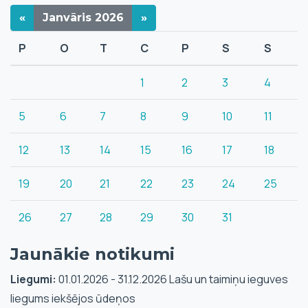
«
Janvāris
2026
»
P
O
T
C
P
S
S
1
2
3
4
5
6
7
8
9
10
11
12
13
14
15
16
17
18
19
20
21
22
23
24
25
26
27
28
29
30
31
Jaunākie notikumi
Liegumi:
01.01.2026 - 31.12.2026 Lašu un taimiņu ieguves
liegums iekšējos ūdeņos