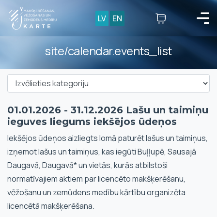
LV
EN
site/calendar.events_list
01.01.2026 - 31.12.2026 Lašu un taimiņu
ieguves liegums iekšējos ūdeņos
Iekšējos ūdeņos aizliegts lomā paturēt lašus un taimiņus,
izņemot lašus un taimiņus, kas iegūti Buļļupē, Sausajā
Daugavā, Daugavā* un vietās, kurās atbilstoši
normatīvajiem aktiem par licencēto makšķerēšanu,
vēžošanu un zemūdens medību kārtību organizēta
licencētā makšķerēšana.