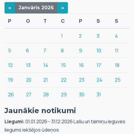
«
Janvāris
2026
»
P
O
T
C
P
S
S
1
2
3
4
5
6
7
8
9
10
11
12
13
14
15
16
17
18
19
20
21
22
23
24
25
26
27
28
29
30
31
Jaunākie notikumi
Liegumi:
01.01.2026 - 31.12.2026 Lašu un taimiņu ieguves
liegums iekšējos ūdeņos