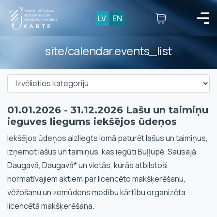
LV
EN
site/calendar.events_list
01.01.2026 - 31.12.2026 Lašu un taimiņu
ieguves liegums iekšējos ūdeņos
Iekšējos ūdeņos aizliegts lomā paturēt lašus un taimiņus,
izņemot lašus un taimiņus, kas iegūti Buļļupē, Sausajā
Daugavā, Daugavā* un vietās, kurās atbilstoši
normatīvajiem aktiem par licencēto makšķerēšanu,
vēžošanu un zemūdens medību kārtību organizēta
licencētā makšķerēšana.