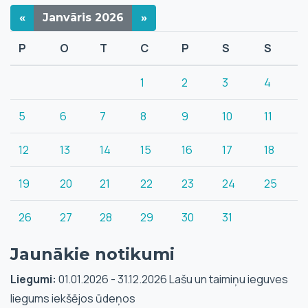
«
Janvāris
2026
»
P
O
T
C
P
S
S
1
2
3
4
5
6
7
8
9
10
11
12
13
14
15
16
17
18
19
20
21
22
23
24
25
26
27
28
29
30
31
Jaunākie notikumi
Liegumi:
01.01.2026 - 31.12.2026 Lašu un taimiņu ieguves
liegums iekšējos ūdeņos