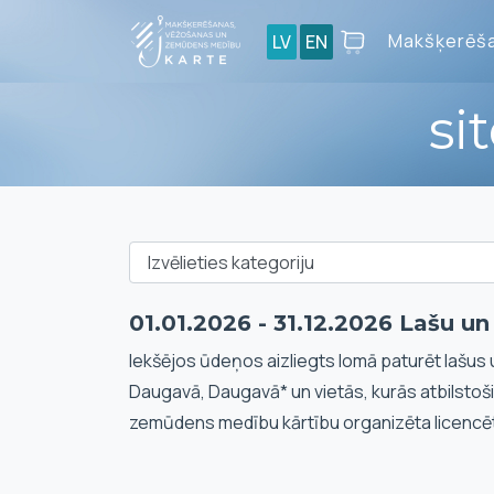
Makšķerēša
LV
EN
si
01.01.2026 - 31.12.2026 Lašu u
Iekšējos ūdeņos aizliegts lomā paturēt lašus 
Daugavā, Daugavā* un vietās, kurās atbilstoš
zemūdens medību kārtību organizēta licencē