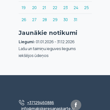
19
20
21
22
23
24
25
26
27
28
29
30
31
Jaunākie notikumi
Liegumi:
01.01.2026 - 31.12.2026
Lašu un taimiņu ieguves liegums
iekšējos ūdeņos
+37129460886
info@makskeresanaskarte.lv