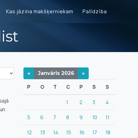
Kas jāzina makšķerniekam
Palīdzība
ist
«
Janvāris
2026
»
P
O
T
C
P
S
S
sajā
1
2
3
4
 un
5
6
7
8
9
10
11
12
13
14
15
16
17
18