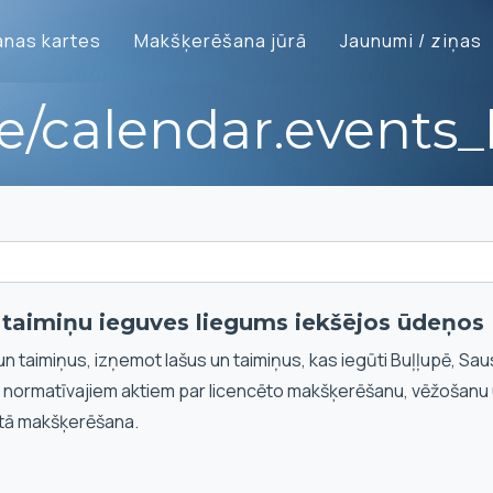
nas kartes
Makšķerēšana jūrā
Jaunumi / ziņas
te/calendar.events_l
n taimiņu ieguves liegums iekšējos ūdeņos
un taimiņus, izņemot lašus un taimiņus, kas iegūti Buļļupē, Sau
i normatīvajiem aktiem par licencēto makšķerēšanu, vēžošanu
tā makšķerēšana.