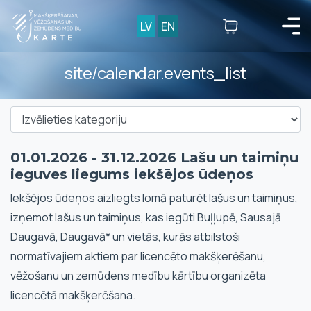
LV
EN
site/calendar.events_list
01.01.2026 - 31.12.2026 Lašu un taimiņu
ieguves liegums iekšējos ūdeņos
Iekšējos ūdeņos aizliegts lomā paturēt lašus un taimiņus,
izņemot lašus un taimiņus, kas iegūti Buļļupē, Sausajā
Daugavā, Daugavā* un vietās, kurās atbilstoši
normatīvajiem aktiem par licencēto makšķerēšanu,
vēžošanu un zemūdens medību kārtību organizēta
licencētā makšķerēšana.