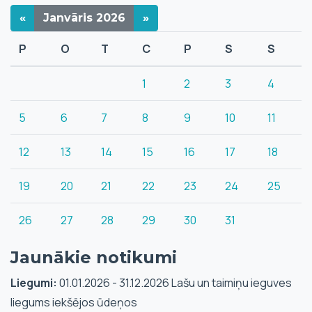
«
Janvāris
2026
»
P
O
T
C
P
S
S
1
2
3
4
5
6
7
8
9
10
11
12
13
14
15
16
17
18
19
20
21
22
23
24
25
26
27
28
29
30
31
Jaunākie notikumi
Liegumi:
01.01.2026 - 31.12.2026 Lašu un taimiņu ieguves
liegums iekšējos ūdeņos