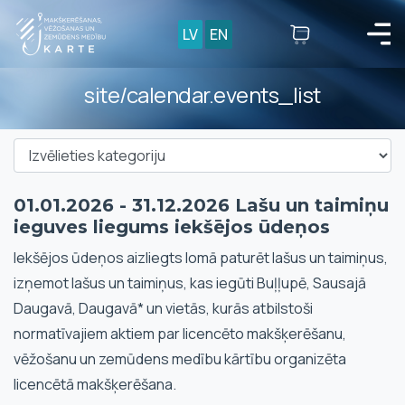
LV
EN
site/calendar.events_list
01.01.2026 - 31.12.2026 Lašu un taimiņu
ieguves liegums iekšējos ūdeņos
Iekšējos ūdeņos aizliegts lomā paturēt lašus un taimiņus,
izņemot lašus un taimiņus, kas iegūti Buļļupē, Sausajā
Daugavā, Daugavā* un vietās, kurās atbilstoši
normatīvajiem aktiem par licencēto makšķerēšanu,
vēžošanu un zemūdens medību kārtību organizēta
licencētā makšķerēšana.