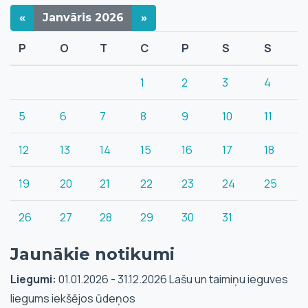
«
Janvāris
2026
»
P
O
T
C
P
S
S
1
2
3
4
5
6
7
8
9
10
11
12
13
14
15
16
17
18
19
20
21
22
23
24
25
26
27
28
29
30
31
Jaunākie notikumi
Liegumi:
01.01.2026 - 31.12.2026 Lašu un taimiņu ieguves
liegums iekšējos ūdeņos