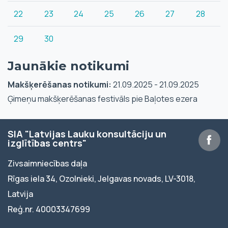
22
23
24
25
26
27
28
29
30
Jaunākie notikumi
Makšķerēšanas notikumi:
21.09.2025 - 21.09.2025
Ģimeņu makšķerēšanas festivāls pie Baļotes ezera
SIA "Latvijas Lauku konsultāciju un
izglītības centrs"
Zivsaimniecības daļa
Rīgas iela 34, Ozolnieki, Jelgavas novads, LV-3018,
Latvija
Reģ.nr. 40003347699