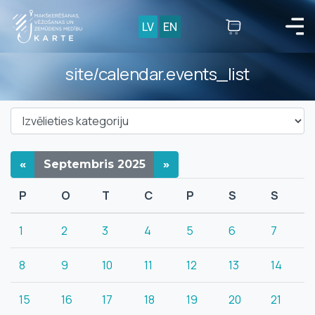
LV
EN
site/calendar.events_list
«
Septembris
2025
»
P
O
T
C
P
S
S
1
2
3
4
5
6
7
8
9
10
11
12
13
14
15
16
17
18
19
20
21