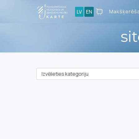
Makšķerēša
LV
EN
si