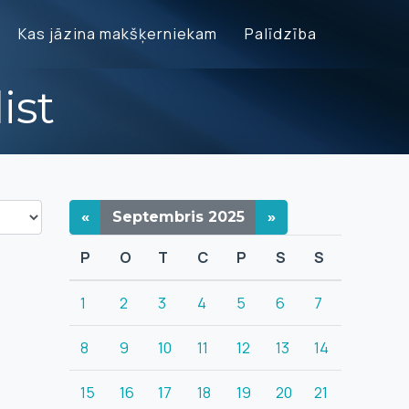
Kas jāzina makšķerniekam
Palīdzība
ist
«
Septembris
2025
»
P
O
T
C
P
S
S
1
2
3
4
5
6
7
8
9
10
11
12
13
14
15
16
17
18
19
20
21