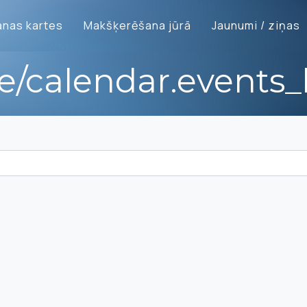
nas kartes
Makšķerēšana jūrā
Jaunumi / ziņas
te/calendar.events_l