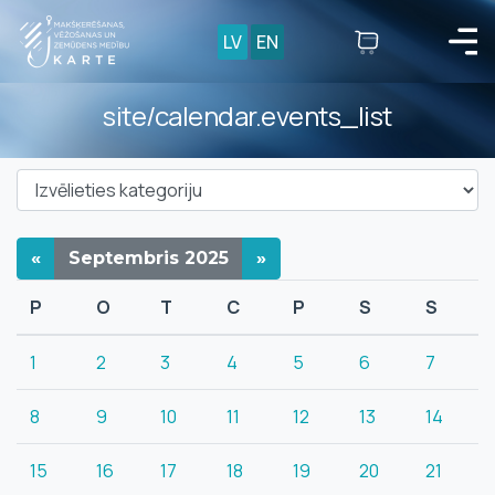
LV
EN
site/calendar.events_list
«
Septembris
2025
»
P
O
T
C
P
S
S
1
2
3
4
5
6
7
8
9
10
11
12
13
14
15
16
17
18
19
20
21