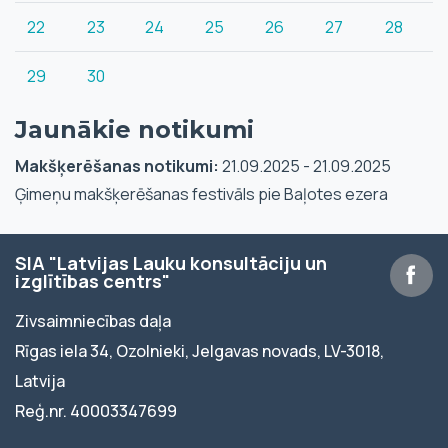
22
23
24
25
26
27
28
29
30
Jaunākie notikumi
Makšķerēšanas notikumi:
21.09.2025 - 21.09.2025
Ģimeņu makšķerēšanas festivāls pie Baļotes ezera
SIA "Latvijas Lauku konsultāciju un
izglītības centrs"
Zivsaimniecības daļa
Rīgas iela 34, Ozolnieki, Jelgavas novads, LV-3018,
Latvija
Reģ.nr. 40003347699