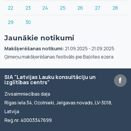
22
23
24
25
26
27
28
29
30
Jaunākie notikumi
Makšķerēšanas notikumi:
21.09.2025 - 21.09.2025
Ģimeņu makšķerēšanas festivāls pie Baļotes ezera
SIA "Latvijas Lauku konsultāciju un
izglītības centrs"
Zivsaimniecības daļa
Rīgas iela 34, Ozolnieki, Jelgavas novads, LV-3018,
Latvija
Reģ.nr. 40003347699