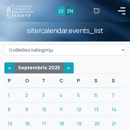
LV
EN
site/calendar.events_list
«
Septembris
2025
»
P
O
T
C
P
S
S
1
2
3
4
5
6
7
8
9
10
11
12
13
14
15
16
17
18
19
20
21