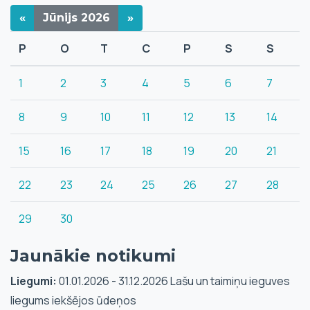
«
Jūnijs
2026
»
P
O
T
C
P
S
S
1
2
3
4
5
6
7
8
9
10
11
12
13
14
15
16
17
18
19
20
21
22
23
24
25
26
27
28
29
30
Jaunākie notikumi
Liegumi:
01.01.2026 - 31.12.2026 Lašu un taimiņu ieguves
liegums iekšējos ūdeņos