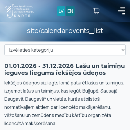
LV
EN
site/calendar.events_list
01.01.2026 - 31.12.2026 Lašu un taimiņu
ieguves liegums iekšējos ūdeņos
Iekšējos ūdeņos aizliegts lomā paturēt lašus un taimiņus,
izņemot lašus un taimiņus, kas iegūti Buļļupē, Sausajā
Daugavā, Daugavā* un vietās, kurās atbilstoši
normatīvajiem aktiem par licencēto makšķerēšanu,
vēžošanu un zemūdens medību kārtību organizēta
licencētā makšķerēšana.