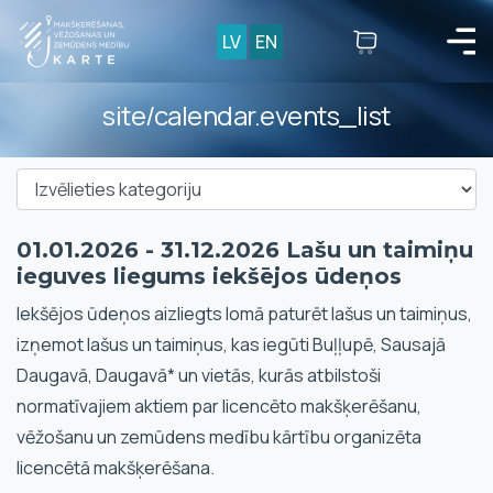
LV
EN
site/calendar.events_list
01.01.2026 - 31.12.2026 Lašu un taimiņu
ieguves liegums iekšējos ūdeņos
Iekšējos ūdeņos aizliegts lomā paturēt lašus un taimiņus,
izņemot lašus un taimiņus, kas iegūti Buļļupē, Sausajā
Daugavā, Daugavā* un vietās, kurās atbilstoši
normatīvajiem aktiem par licencēto makšķerēšanu,
vēžošanu un zemūdens medību kārtību organizēta
licencētā makšķerēšana.