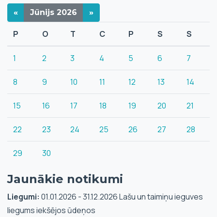
«
Jūnijs
2026
»
P
O
T
C
P
S
S
1
2
3
4
5
6
7
8
9
10
11
12
13
14
15
16
17
18
19
20
21
22
23
24
25
26
27
28
29
30
Jaunākie notikumi
Liegumi:
01.01.2026 - 31.12.2026 Lašu un taimiņu ieguves
liegums iekšējos ūdeņos