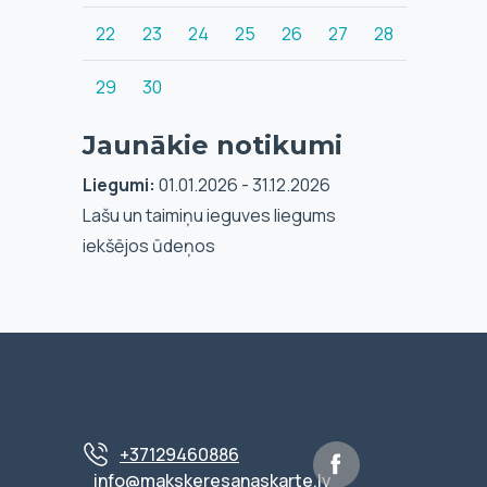
22
23
24
25
26
27
28
29
30
Jaunākie notikumi
Liegumi:
01.01.2026 - 31.12.2026
Lašu un taimiņu ieguves liegums
iekšējos ūdeņos
+37129460886
info@makskeresanaskarte.lv