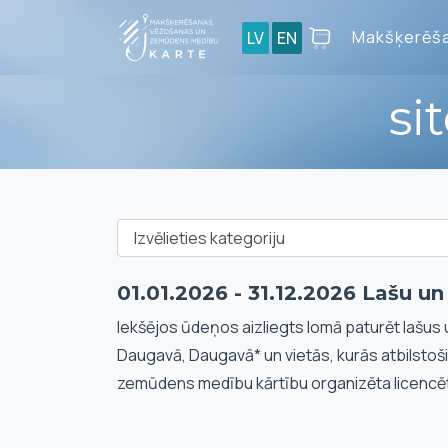
Makšķerēša
LV
EN
si
01.01.2026 - 31.12.2026 Lašu u
Iekšējos ūdeņos aizliegts lomā paturēt lašus 
Daugavā, Daugavā* un vietās, kurās atbilstoš
zemūdens medību kārtību organizēta licencē