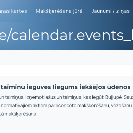
nas kartes
Makšķerēšana jūrā
Jaunumi / ziņas
te/calendar.events_l
n taimiņu ieguves liegums iekšējos ūdeņos
un taimiņus, izņemot lašus un taimiņus, kas iegūti Buļļupē, Sau
i normatīvajiem aktiem par licencēto makšķerēšanu, vēžošanu
tā makšķerēšana.