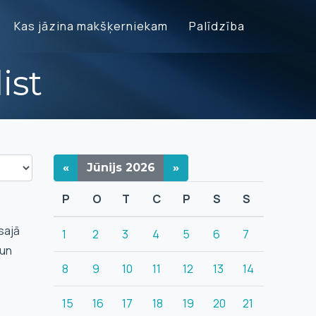
Kas jāzina makšķerniekam
Palīdzība
ist
«
Jūnijs
2026
»
P
O
T
C
P
S
S
sajā
1
2
3
4
5
6
7
 un
8
9
10
11
12
13
14
15
16
17
18
19
20
21