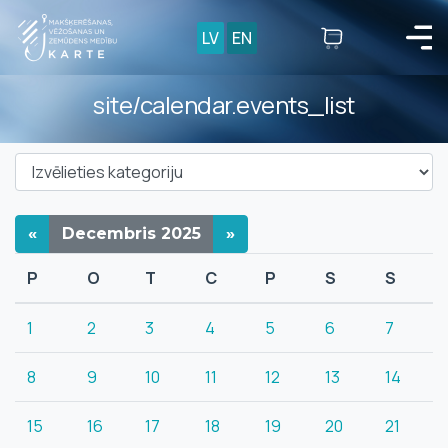
LV
EN
site/calendar.events_list
«
Decembris
2025
»
P
O
T
C
P
S
S
1
2
3
4
5
6
7
8
9
10
11
12
13
14
15
16
17
18
19
20
21