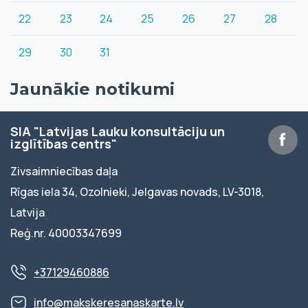
22
23
24
25
26
27
28
29
30
31
Jaunākie notikumi
SIA "Latvijas Lauku konsultāciju un
izglītības centrs"
Zivsaimniecības daļa
Rīgas iela 34, Ozolnieki, Jelgavas novads, LV-3018,
Latvija
Reģ.nr. 40003347699
+37129460886
info@makskeresanaskarte.lv