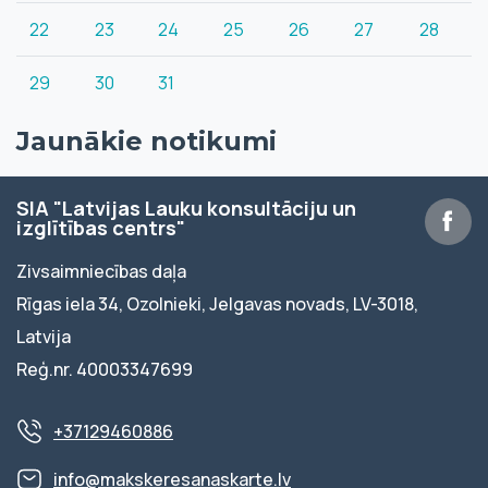
22
23
24
25
26
27
28
29
30
31
Jaunākie notikumi
SIA "Latvijas Lauku konsultāciju un
izglītības centrs"
Zivsaimniecības daļa
Rīgas iela 34, Ozolnieki, Jelgavas novads, LV-3018,
Latvija
Reģ.nr. 40003347699
+37129460886
info@makskeresanaskarte.lv