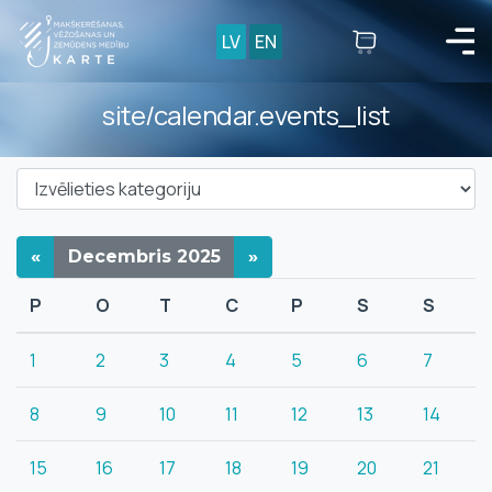
LV
EN
site/calendar.events_list
«
Decembris
2025
»
P
O
T
C
P
S
S
1
2
3
4
5
6
7
8
9
10
11
12
13
14
15
16
17
18
19
20
21