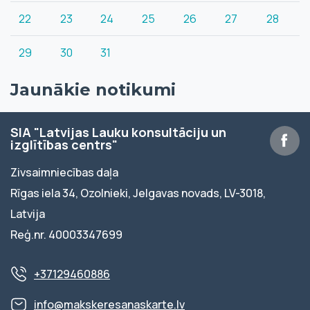
22
23
24
25
26
27
28
29
30
31
Jaunākie notikumi
SIA "Latvijas Lauku konsultāciju un
izglītības centrs"
Zivsaimniecības daļa
Rīgas iela 34, Ozolnieki, Jelgavas novads, LV-3018,
Latvija
Reģ.nr. 40003347699
+37129460886
info@makskeresanaskarte.lv