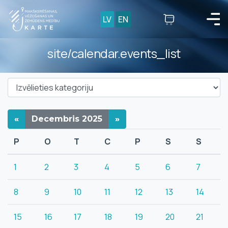
LV
EN
site/calendar.events_list
«
Decembris
2025
»
P
O
T
C
P
S
S
1
2
3
4
5
6
7
8
9
10
11
12
13
14
15
16
17
18
19
20
21