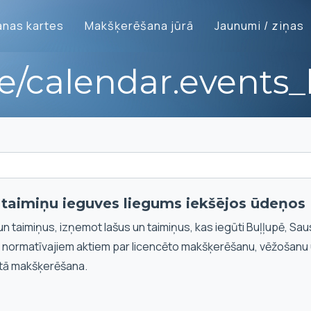
nas kartes
Makšķerēšana jūrā
Jaunumi / ziņas
te/calendar.events_l
n taimiņu ieguves liegums iekšējos ūdeņos
un taimiņus, izņemot lašus un taimiņus, kas iegūti Buļļupē, Sau
i normatīvajiem aktiem par licencēto makšķerēšanu, vēžošanu
tā makšķerēšana.