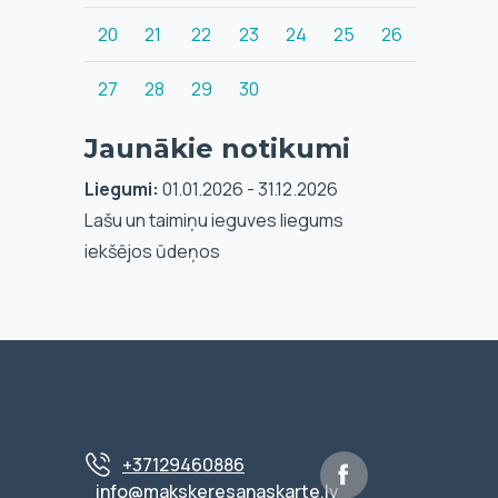
20
21
22
23
24
25
26
27
28
29
30
Jaunākie notikumi
Liegumi:
01.01.2026 - 31.12.2026
Lašu un taimiņu ieguves liegums
iekšējos ūdeņos
+37129460886
info@makskeresanaskarte.lv