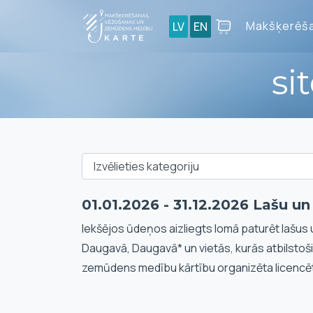
Makšķerēša
LV
EN
si
01.01.2026 - 31.12.2026 Lašu u
Iekšējos ūdeņos aizliegts lomā paturēt lašus 
Daugavā, Daugavā* un vietās, kurās atbilstoš
zemūdens medību kārtību organizēta licencē