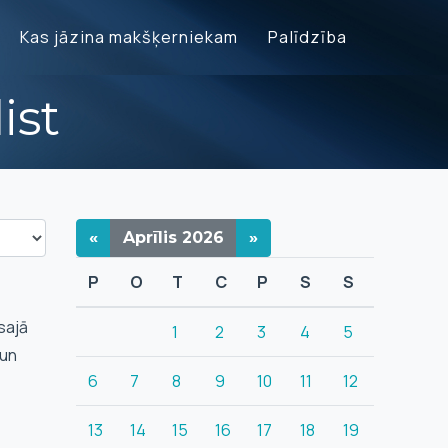
Kas jāzina makšķerniekam
Palīdzība
ist
«
Aprīlis
2026
»
P
O
T
C
P
S
S
sajā
1
2
3
4
5
 un
6
7
8
9
10
11
12
13
14
15
16
17
18
19