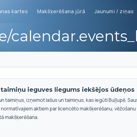
nas kartes
Makšķerēšana jūrā
Jaunumi / ziņas
te/calendar.events_l
n taimiņu ieguves liegums iekšējos ūdeņos
un taimiņus, izņemot lašus un taimiņus, kas iegūti Buļļupē, Sau
i normatīvajiem aktiem par licencēto makšķerēšanu, vēžošanu
tā makšķerēšana.