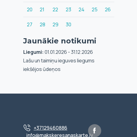
20
21
22
23
24
25
26
27
28
29
30
Jaunākie notikumi
Liegumi:
01.01.2026 - 31.12.2026
Lašu un taimiņu ieguves liegums
iekšējos ūdeņos
+37129460886
info@makskeresanaskarte.lv