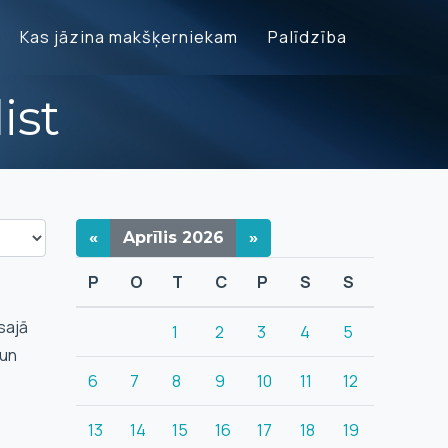
Kas jāzina makšķerniekam
Palīdzība
ist
«
Aprīlis
2026
»
P
O
T
C
P
S
S
sajā
1
2
3
4
5
 un
6
7
8
9
10
11
12
13
14
15
16
17
18
19