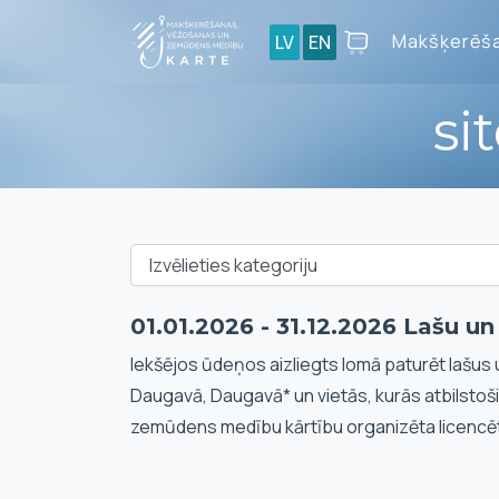
Makšķerēša
LV
EN
si
01.01.2026 - 31.12.2026 Lašu u
Iekšējos ūdeņos aizliegts lomā paturēt lašus 
Daugavā, Daugavā* un vietās, kurās atbilstoš
zemūdens medību kārtību organizēta licencē