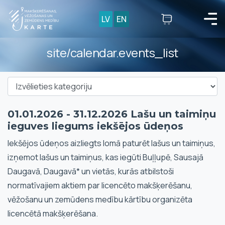
LV
EN
site/calendar.events_list
01.01.2026 - 31.12.2026 Lašu un taimiņu
ieguves liegums iekšējos ūdeņos
Iekšējos ūdeņos aizliegts lomā paturēt lašus un taimiņus,
izņemot lašus un taimiņus, kas iegūti Buļļupē, Sausajā
Daugavā, Daugavā* un vietās, kurās atbilstoši
normatīvajiem aktiem par licencēto makšķerēšanu,
vēžošanu un zemūdens medību kārtību organizēta
licencētā makšķerēšana.