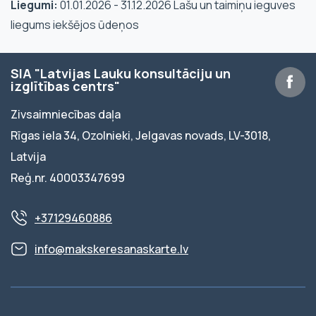
Liegumi:
01.01.2026 - 31.12.2026 Lašu un taimiņu ieguves
liegums iekšējos ūdeņos
SIA "Latvijas Lauku konsultāciju un
izglītības centrs"
Zivsaimniecības daļa
Rīgas iela 34, Ozolnieki, Jelgavas novads, LV-3018,
Latvija
Reģ.nr. 40003347699
+37129460886
info@makskeresanaskarte.lv