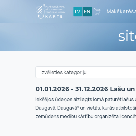
Makšķerēša
LV
EN
si
01.01.2026 - 31.12.2026 Lašu u
Iekšējos ūdeņos aizliegts lomā paturēt lašus 
Daugavā, Daugavā* un vietās, kurās atbilstoš
zemūdens medību kārtību organizēta licencē