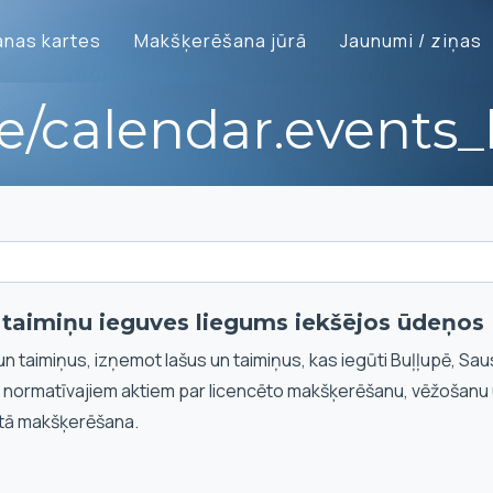
nas kartes
Makšķerēšana jūrā
Jaunumi / ziņas
te/calendar.events_l
n taimiņu ieguves liegums iekšējos ūdeņos
un taimiņus, izņemot lašus un taimiņus, kas iegūti Buļļupē, Sau
i normatīvajiem aktiem par licencēto makšķerēšanu, vēžošanu
tā makšķerēšana.