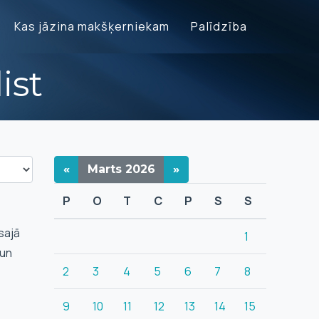
Kas jāzina makšķerniekam
Palīdzība
ist
«
Marts
2026
»
P
O
T
C
P
S
S
sajā
1
 un
2
3
4
5
6
7
8
9
10
11
12
13
14
15