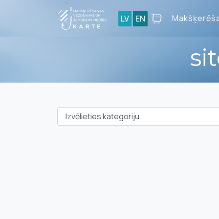
Makšķerēša
LV
EN
si