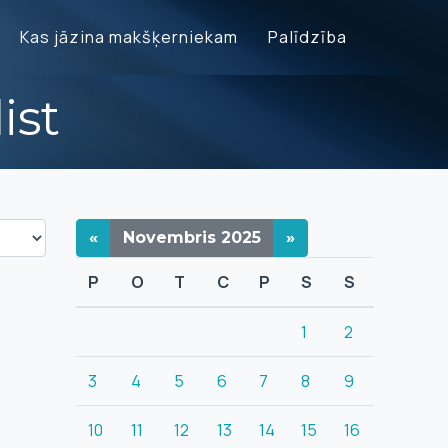
Kas jāzina makšķerniekam
Palīdzība
ist
«
Novembris
2025
»
P
O
T
C
P
S
S
1
2
3
4
5
6
7
8
9
10
11
12
13
14
15
16