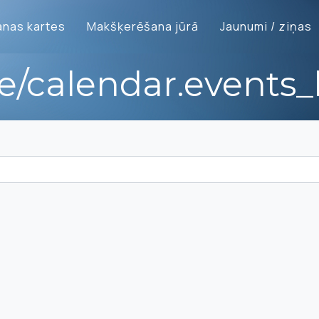
nas kartes
Makšķerēšana jūrā
Jaunumi / ziņas
te/calendar.events_l