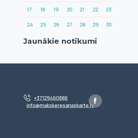
17
18
19
20
21
22
23
24
25
26
27
28
29
30
Jaunākie notikumi
+37129460886
info@makskeresanaskarte.lv