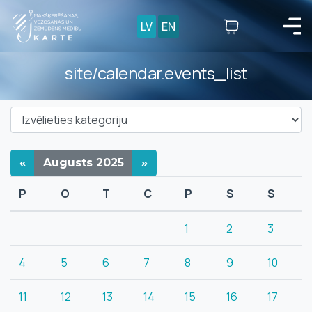
LV
EN
site/calendar.events_list
«
Augusts
2025
»
P
O
T
C
P
S
S
1
2
3
4
5
6
7
8
9
10
11
12
13
14
15
16
17