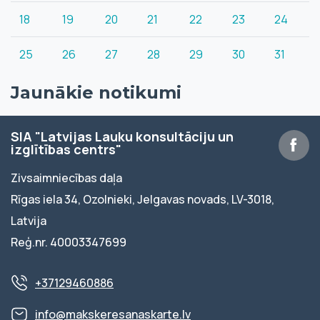
18
19
20
21
22
23
24
25
26
27
28
29
30
31
Jaunākie notikumi
SIA "Latvijas Lauku konsultāciju un
izglītības centrs"
Zivsaimniecības daļa
Rīgas iela 34, Ozolnieki, Jelgavas novads, LV-3018,
Latvija
Reģ.nr. 40003347699
+37129460886
info@makskeresanaskarte.lv