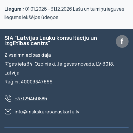
Liegumi:
01.01.2026 - 31.12.2026 Lašu un taimiņu ieguves
liegums iekšējos ūdeņos
SIA "Latvijas Lauku konsultāciju un
izglītības centrs"
Zivsaimniecības daļa
Rīgas iela 34, Ozolnieki, Jelgavas novads, LV-3018,
Latvija
Reģ.nr. 40003347699
+37129460886
info@makskeresanaskarte.lv