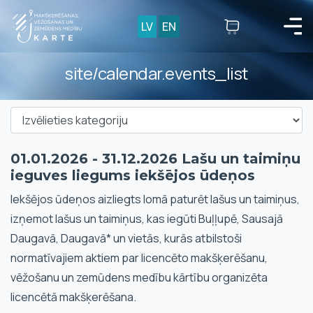
LV
EN
site/calendar.events_list
01.01.2026 - 31.12.2026 Lašu un taimiņu
ieguves liegums iekšējos ūdeņos
Iekšējos ūdeņos aizliegts lomā paturēt lašus un taimiņus,
izņemot lašus un taimiņus, kas iegūti Buļļupē, Sausajā
Daugavā, Daugavā* un vietās, kurās atbilstoši
normatīvajiem aktiem par licencēto makšķerēšanu,
vēžošanu un zemūdens medību kārtību organizēta
licencētā makšķerēšana.