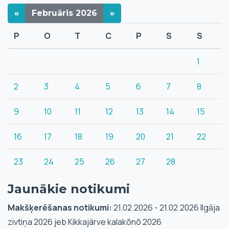
«
Februāris
2026
»
P
O
T
C
P
S
S
1
2
3
4
5
6
7
8
9
10
11
12
13
14
15
16
17
18
19
20
21
22
23
24
25
26
27
28
Jaunākie notikumi
Makšķerēšanas notikumi:
21.02.2026 - 21.02.2026 Ilgāja
zivtiņa 2026 jeb Kikkajärve kalakõnõ 2026