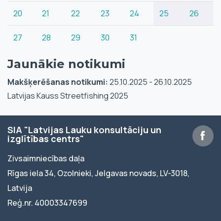
20
21
22
23
24
25
26
27
28
29
30
31
Jaunākie notikumi
Makšķerēšanas notikumi:
25.10.2025 - 26.10.2025
Latvijas Kauss Streetfishing 2025
SIA "Latvijas Lauku konsultāciju un
izglītības centrs"
Zivsaimniecības daļa
Rīgas iela 34, Ozolnieki, Jelgavas novads, LV-3018,
Latvija
Reģ.nr. 40003347699