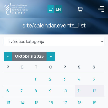
LV
EN
site/calendar.events_list
«
Oktobris
2025
»
P
O
T
C
P
S
S
1
2
3
4
5
6
7
8
9
10
11
12
13
14
15
16
17
18
19