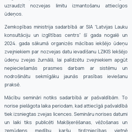
uzraudzīt nozvejas limitu izmantošanu attiecīgos
ūdeņos.
Zemkopības ministrija sadarbībā ar SIA “Latvijas Lauku
konsultāciju un izglītības centrs” šī gada nogalē un
2024. gada sākumā organizēs mācības iekšējo ūdeņu
zvejniekiem par nozvejas datu ievadīšanu LZIKIS Iekšējo
ūdeņu zvejas žurnālā, lai palīdzētu zvejniekiem apgūt
nepieciešamās prasmes darbam ar sistēmu un
nodrošinātu sekmīgāku jaunās prasības ieviešanu
praksē.
Mācību semināri notiks sadarbībā ar pašvaldībām. To
norise pielāgota laika periodam, kad attiecīgā pašvaldībā
tiek izsniegtas zvejas licences. Semināru norises datumi
un laiki tiks publicēti Makšķerēšanas, vēžošanas un
zemūdens medību karšu tirdzniecības vietnē