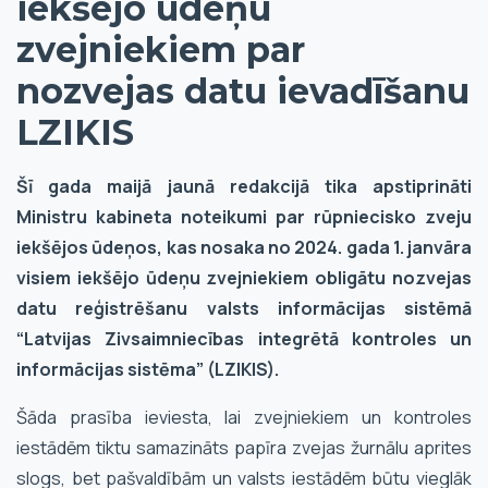
iekšējo ūdeņu
zvejniekiem par
nozvejas datu ievadīšanu
LZIKIS
Šī gada maijā jaunā redakcijā tika apstiprināti
Ministru kabineta noteikumi par rūpniecisko zveju
iekšējos ūdeņos, kas nosaka no 2024. gada 1. janvāra
visiem iekšējo ūdeņu zvejniekiem obligātu nozvejas
datu reģistrēšanu valsts informācijas sistēmā
“Latvijas Zivsaimniecības integrētā kontroles un
informācijas sistēma” (LZIKIS).
Šāda prasība ieviesta, lai zvejniekiem un kontroles
iestādēm tiktu samazināts papīra zvejas žurnālu aprites
slogs, bet pašvaldībām un valsts iestādēm būtu vieglāk