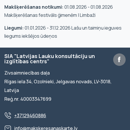
Makšķerēšanas notikumi:
01.08.2026 - 01.08.2026
Makšķerēšanas festivāls ģimenēm | Limbaži
Liegumi:
01.01.2026 - 31.12.2026 Lašu un taimiņu ieguves
liegums iekšējos ūdeņos
SIA "Latvijas Lauku konsultāciju un
izglītības centrs"
Zivsaimniecības daļa
Rīgas iela 34, Ozolnieki, Jelgavas novads, LV-3018,
Latvija
Reģ.nr. 40003347699
+37129460886
info@makskeresanaskarte.lv