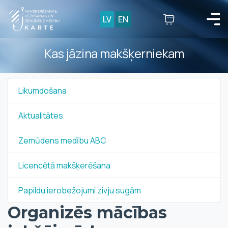
LV
EN
Kas jāzina makšķerniekam
Likumdošana
Aktualitātes
Zemūdens medību ABC
Licencētā makšķerēšana
Papildu ierobežojumi zivju sugām
Organizēs mācības