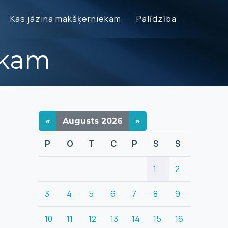
Kas jāzina makšķerniekam
Palīdzība
ekam
«
Augusts
2026
»
P
O
T
C
P
S
S
1
2
3
4
5
6
7
8
9
10
11
12
13
14
15
16