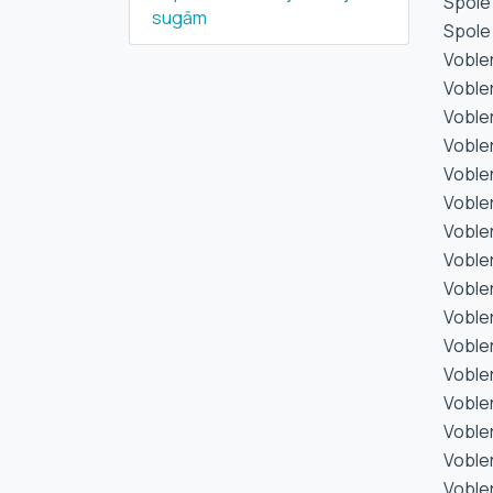
Spole
sugām
Spole 
Voble
Voble
Voble
Voble
Voble
Voble
Voble
Voble
Voble
Voble
Voble
Voble
Voble
Voble
Voble
Voble