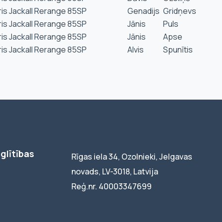
ris Jackall Rerange 85SP
Genadijs
Gridņevs
ris Jackall Rerange 85SP
Jānis
Puls
ris Jackall Rerange 85SP
Jānis
Apse
ris Jackall Rerange 85SP
Alvis
Spunītis
glītības
Rīgas iela 34, Ozolnieki, Jelgavas
novads, LV-3018, Latvija
Reģ.nr. 40003347699