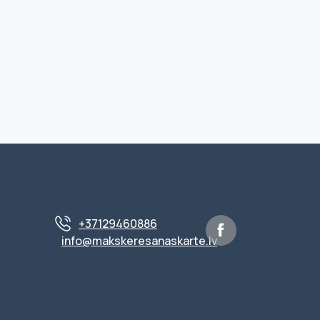
+37129460886
info@makskeresanaskarte.lv