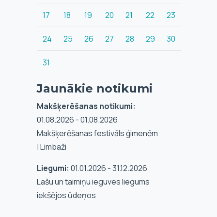
17
18
19
20
21
22
23
24
25
26
27
28
29
30
31
Jaunākie notikumi
Makšķerēšanas notikumi:
01.08.2026 - 01.08.2026
Makšķerēšanas festivāls ģimenēm
| Limbaži
Liegumi:
01.01.2026 - 31.12.2026
Lašu un taimiņu ieguves liegums
iekšējos ūdeņos