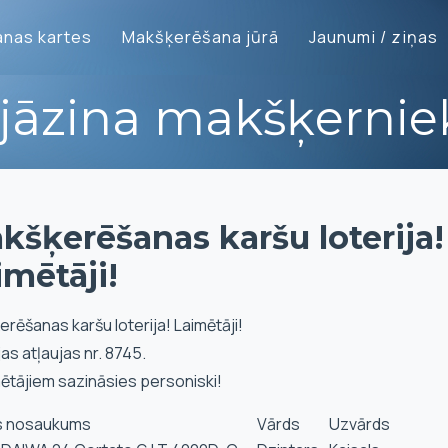
nas kartes
Makšķerēšana jūrā
Jaunumi / ziņas
 jāzina makšķerni
kšķerēšanas karšu loterija!
imētāji!
rēšanas karšu loterija! Laimētāji!
jas atļaujas nr. 8745.
mētājiem sazināsies personiski!
s nosaukums
Vārds
Uzvārds