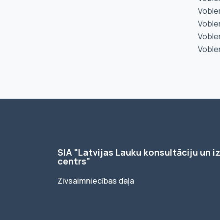
Voble
Voble
Voble
Voble
SIA "Latvijas Lauku konsultāciju un iz
centrs"
Zivsaimniecības daļa