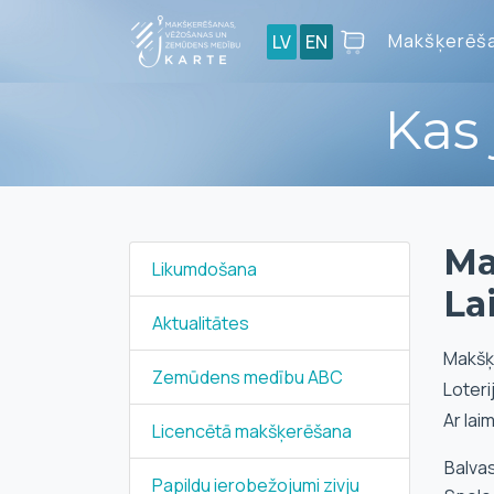
Makšķerēša
LV
EN
Kas
Ma
Likumdošana
La
Aktualitātes
Makšķe
Zemūdens medību ABC
Loteri
Ar lai
Licencētā makšķerēšana
Balva
Papildu ierobežojumi zivju