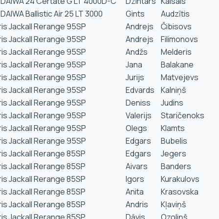
 DAIWA 24 Certate G LT 4000D-C
Dzintars
Kaisals
DAIWA Ballistic Air 25 LT 3000
Gints
Audzītis
ris Jackall Rerange 95SP
Andrejs
Čibisovs
ris Jackall Rerange 95SP
Andrejs
Filimonovs
ris Jackall Rerange 95SP
Andžs
Melderis
ris Jackall Rerange 95SP
Jana
Balakane
ris Jackall Rerange 95SP
Jurijs
Matvejevs
ris Jackall Rerange 95SP
Edvards
Kalniņš
ris Jackall Rerange 95SP
Deniss
Judins
ris Jackall Rerange 95SP
Valerijs
Staričenoks
ris Jackall Rerange 95SP
Olegs
Klamts
ris Jackall Rerange 95SP
Edgars
Bubelis
ris Jackall Rerange 85SP
Edgars
Jegers
ris Jackall Rerange 85SP
Aivars
Banders
ris Jackall Rerange 85SP
Igors
Kurakulovs
ris Jackall Rerange 85SP
Anita
Krasovska
ris Jackall Rerange 85SP
Andris
Kļaviņš
ris Jackall Rerange 85SP
Dāvis
Ozoliņš