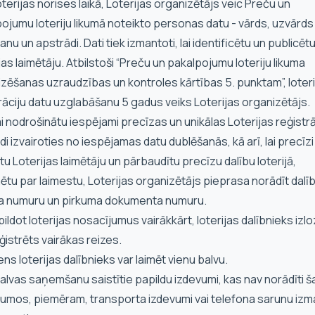
oterijas norises laikā, Loterijas organizētājs veic Preču un
ojumu loteriju likumā noteikto personas datu - vārds, uzvārds
anu un apstrādi. Dati tiek izmantoti, lai identificētu un publicēt
jas laimētāju. Atbilstoši “Preču un pakalpojumu loteriju likuma
zēšanas uzraudzības un kontroles kārtības 5. punktam”, loteri
rāciju datu uzglabāšanu 5 gadus veiks Loterijas organizētājs.
ai nodrošinātu iespējami precīzas un unikālas Loterijas reģistrā
di izvairoties no iespējamas datu dublēšanās, kā arī, lai precīzi
tu Loterijas laimētāju un pārbaudītu precīzu dalību loterijā,
ētu par laimestu, Loterijas organizētājs pieprasa norādīt dalī
ņa numuru un pirkuma dokumenta numuru.
zpildot loterijas nosacījumus vairākkārt, loterijas dalībnieks izlo
eģistrēts vairākas reizes.
iens loterijas dalībnieks var laimēt vienu balvu.
balvas saņemšanu saistītie papildu izdevumi, kas nav norādīti š
umos, piemēram, transporta izdevumi vai telefona sarunu izm