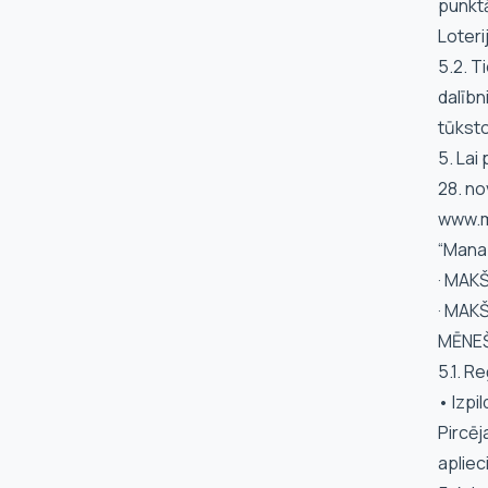
punktā
Loteri
5.2. T
dalībn
tūksto
5. Lai
28. no
www.m
“Mana
· MAK
· MAK
MĒNEŠ
5.1. R
• Izpi
Pircēj
aplie