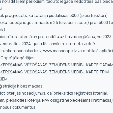
 norādītajiem periodiem, taču to iegāde nedod tiesības piedal
jā.
iek prognozēts, ka Loterijā piedalīsies 5000 (pieci tūkstoši)
ieku. Iespēja iegūt laimestu ir 24 (divdesmit četri) pret 5000 (p
ši).
 piedalītos Loterijā un pretendētu uz balvas iegūšanu, no 2023
vembra līdz 2024. gada 15. janvārim, interneta vietnē
akskeresanaskarte.lv, www.manacope.lv vai mobilajā aplikāci
 Cope” jāiegādājas:
ŠĶERĒŠANAS, VĒŽOŠANAS, ZEMŪDENS MEDĪBU KARTE GADAM
ŠĶERĒŠANAS, VĒŽOŠANAS, ZEMŪDENS MEDĪBU KARTE TRIM
IEM.
eģistrācija ir bez maksas.
ldot loterijas nosacījumus, dalībnieks tiks reģistrēts loterijai.
am, piedaloties loterijā, NAV obligāti nepieciešams krāt maksā
cinošus dokumentus.