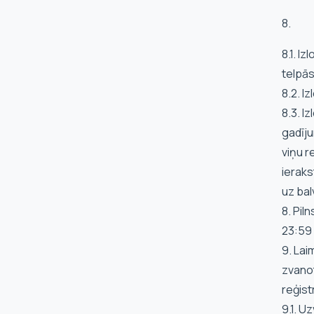
8.
8.1. I
telpās
8.2. I
8.3. I
gadīju
viņu r
ieraks
uz bal
8. Pil
23:59
9. Lai
zvanot
reģist
9.1. U