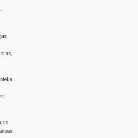
 -
u
jas
cijas,
bnieka
zei
ajos
aksas,