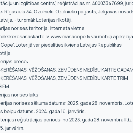
tāciju un izglītības centrs”, reģistrācijas nr. 40003347699, juri
: Rīgas iela 34, Ozolnieki, Ozolnieku pagasts, Jelgavas novads
Latvija, - turpmāk Loterijas rīkotāji.
erijas norises teritorija: interneta vietne
akskeresanaskarte.lv, www.manacope.lv vai mobilā aplikācija
Cope”. Loterijā var piedalīties ikviens Latvijas Republikas
otājs.
oterijas prece:
ŠĶERĒŠANAS, VĒŽOŠANAS, ZEMŪDENS MEDĪBU KARTE GADAM
ŠĶERĒŠANAS, VĒŽOŠANAS, ZEMŪDENS MEDĪBU KARTE TRIM
IEM.
erijas norises laiks:
oterijas norises sākuma datums: 2023. gada 28. novembris. Lot
s beigu datums: 2024. gada 16. janvāris.
oterijas reģistrācijas periods: no 2023. gada 28. novembra līdz
5. janvārim.