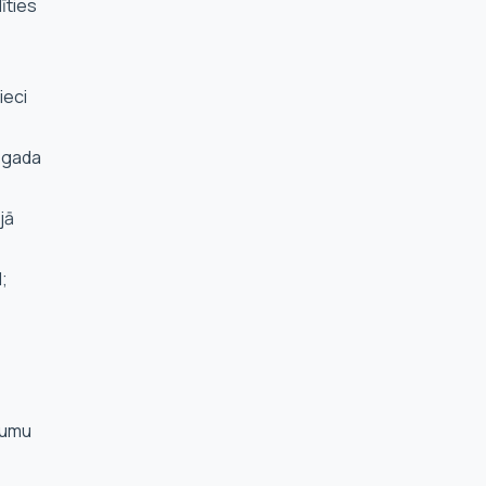
īties
ieci
. gada
jā
;
jumu