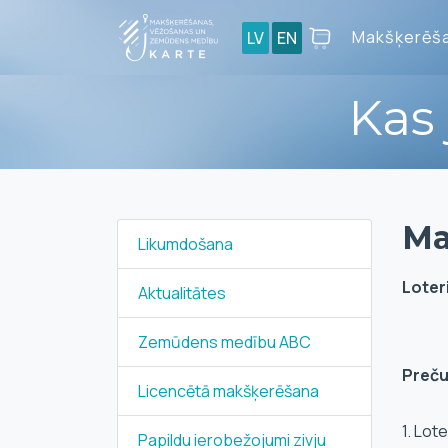
Makšķerēša
LV
EN
Kas
Ma
Likumdošana
Loteri
Aktualitātes
Zemūdens medību ABC
Preču
Licencētā makšķerēšana
1. Lot
Papildu ierobežojumi zivju