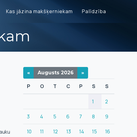
Kas jāzina makšķerniekam
Palīdzība
ekam
«
Augusts
2026
»
P
O
T
C
P
S
S
1
2
3
4
5
6
7
8
9
10
11
12
13
14
15
16
Lauku