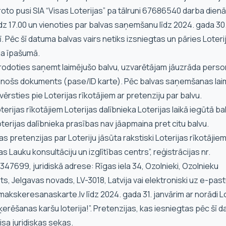
roto pusi SIA “Visas Loterijas” pa tālruni 67686540 darba dien
īdz 17.00 un vienoties par balvas saņemšanu līdz 2024. gada 30
ī. Pēc šī datuma balvas vairs netiks izsniegtas un pāries Loteri
ja īpašumā.
erodoties saņemt laimējušo balvu, uzvarētājam jāuzrāda pers
cinošs dokuments (pase/ID karte). Pēc balvas saņemšanas lai
vērsties pie Loterijas rīkotājiem ar pretenziju par balvu.
oterijas rīkotājiem Loterijas dalībnieka Loterijas laikā iegūtā ba
terijas dalībnieka prasības nav jāapmaina pret citu balvu.
sas pretenzijas par Loteriju jāsūta rakstiski Loterijas rīkotājiem
jas Lauku konsultāciju un izglītības centrs”, reģistrācijas nr.
47699, juridiskā adrese: Rīgas iela 34, Ozolnieki, Ozolnieku
s, Jelgavas novads, LV-3018, Latvija vai elektroniski uz e-past
makskeresanaskarte.lv
līdz 2024. gada 31. janvārim ar norādi L
erēšanas karšu loterija!”. Pretenzijas, kas iesniegtas pēc šī 
isa juridiskas sekas.