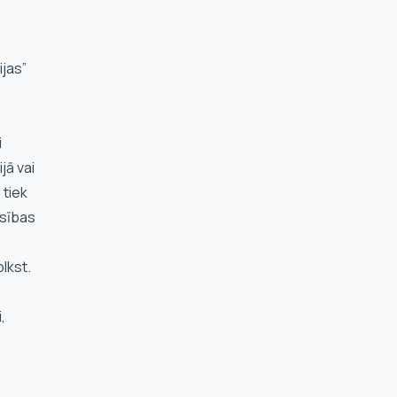
ijas”
i
jā vai
 tiek
esības
plkst.
,