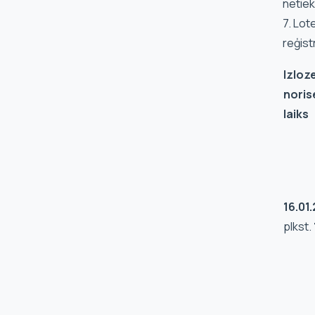
netiek
7. Lot
reģist
Izloz
noris
laiks
16.01
plkst.