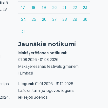
diskā
17
18
19
20
21
22
23
, LV
24
25
26
27
28
29
30
31
Jaunākie notikumi
Makšķerēšanas notikumi:
;
01.08.2026 - 01.08.2026
Makšķerēšanas festivāls ģimenēm
| Limbaži
erijas
Liegumi:
01.01.2026 - 31.12.2026
Lašu un taimiņu ieguves liegums
 2024.
iekšējos ūdeņos