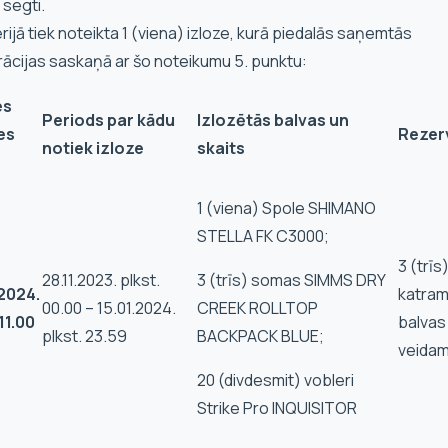
 segti.
erijā tiek noteikta 1 (viena) izloze, kurā piedalās saņemtās
rācijas saskaņā ar šo noteikumu 5. punktu:
es
Periods par k
ādu
Izlozētā
s balvas un
es
Rezerv
notiek izloze
skaits
1 (viena) Spole SHIMANO
STELLA FK C3000;
3 (trīs
28.11.2023. plkst.
3 (trīs) somas SIMMS DRY
.2024.
katra
00.00 – 15.01.2024.
CREEK ROLLTOP
11.00
balvas
plkst. 23.59
BACKPACK BLUE;
veida
20 (divdesmit) vobleri
Strike Pro INQUISITOR