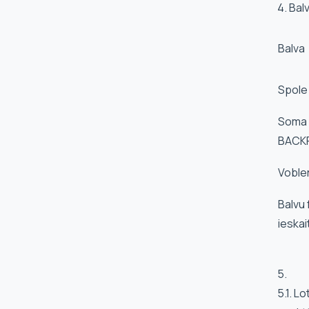
4. Bal
Balva
Spole
Soma 
BACK
Vobler
Balvu 
ieskai
5.
5.1. L