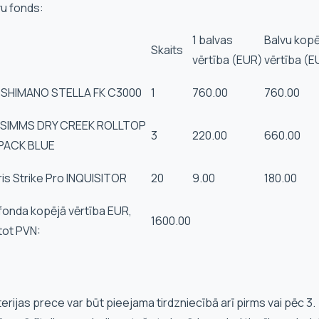
vu fonds:
1 balvas
Balvu kopē
Skaits
vērtība (EUR)
vērtība (E
 SHIMANO STELLA FK C3000
1
760.00
760.00
SIMMS DRY CREEK ROLLTOP
3
220.00
660.00
PACK BLUE
is Strike Pro INQUISITOR
20
9.00
180.00
fonda kopējā vērtība EUR,
1600.00
tot PVN:
oterijas prece var būt pieejama tirdzniecībā arī pirms vai pēc 3.