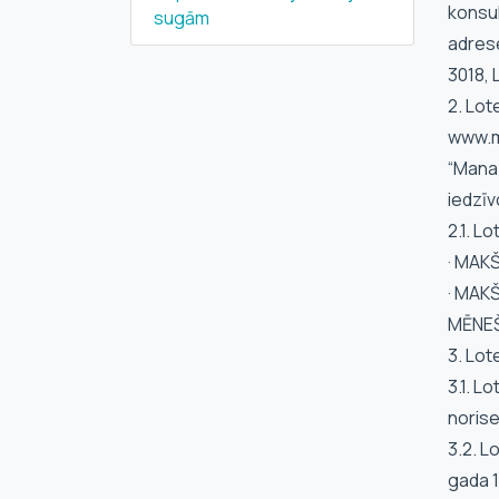
konsul
sugām
adrese
3018, 
2. Lot
www.m
“Mana 
iedzīv
2.1. L
· MAK
· MAK
MĒNEŠ
3. Lot
3.1. L
norise
3.2. L
gada 1