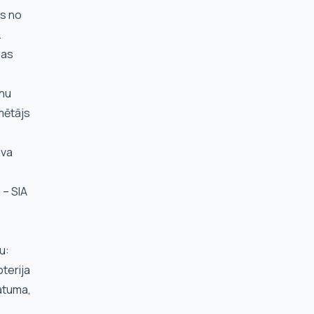
ās no
.
jas
onu
mētājs
lva
 – SIA
u:
oterija
datuma,