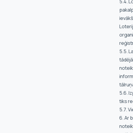
5.4. L
pakalp
ievākš
Loteri
organi
reģist
5.5. L
tādējā
noteik
inform
tālru
5.6. I
tiks r
5.7. V
6. Ar 
noteik