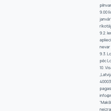
pilnva
9.00 l
janvār
rīkotā
9.2. I
aplie
nevar 
9.3. L
pēc Lo
10. Vi
„Latvi
400033
pagast
info@
“Makšķ
neizra