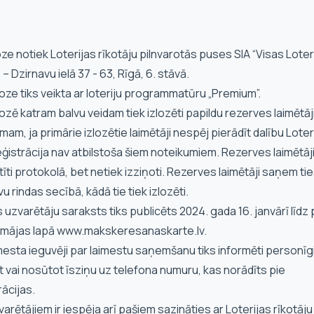
zloze notiek Loterijas rīkotāju pilnvarotās puses SIA “Visas Loter
 – Dzirnavu ielā 37 - 63, Rīgā, 6. stāvā.
zloze tiks veikta ar loteriju programmatūru „Premium”.
zlozē katram balvu veidam tiek izlozēti papildu rezerves laimētāj
mam, ja primārie izlozētie laimētāji nespēj pierādīt dalību Loteri
eģistrācija nav atbilstoša šiem noteikumiem. Rezerves laimētāji
tīti protokolā, bet netiek izziņoti. Rezerves laimētāji saņem ti
vu rindas secībā, kādā tie tiek izlozēti.
ns uzvarētāju saraksts tiks publicēts 2024. gada 16. janvārī līdz 
 mājas lapā www.makskeresanaskarte.lv.
mesta ieguvēji par laimestu saņemšanu tiks informēti personīgi
 vai nosūtot īsziņu uz telefona numuru, kas norādīts pie
rācijas.
zvarētājiem ir iespēja arī pašiem sazināties ar Loterijas rīkotāju