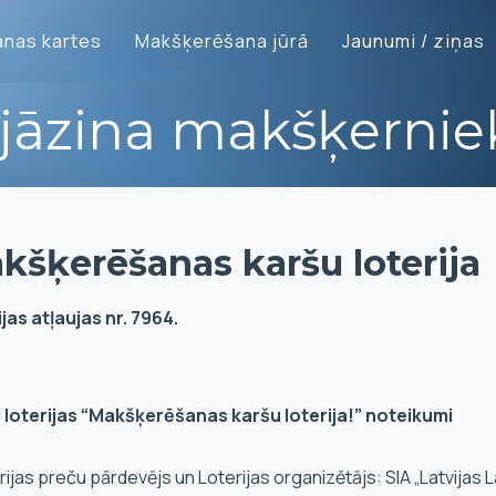
nas kartes
Makšķerēšana jūrā
Jaunumi / ziņas
 jāzina makšķerni
kšķerēšanas karšu loterija
jas atļaujas nr. 7964.
 loterijas “Makšķerēšanas karšu loterija!” noteikumi
erijas preču pārdevējs un Loterijas organizētājs: SIA „Latvijas 