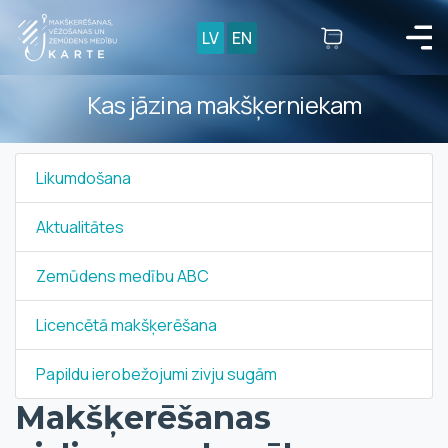
LV
EN
Kas jāzina makšķerniekam
Likumdošana
Aktualitātes
Zemūdens medību ABC
Licencētā makšķerēšana
Papildu ierobežojumi zivju sugām
Makšķerēšanas