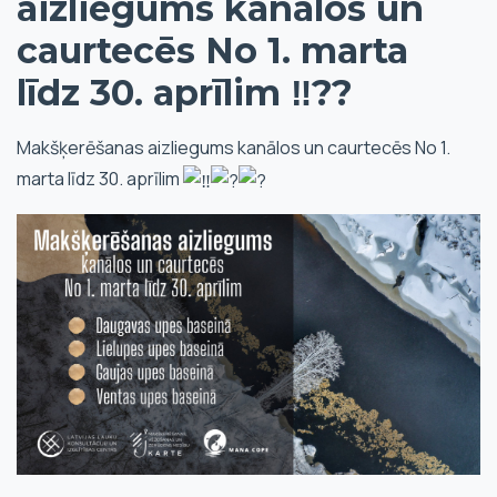
aizliegums kanālos un
caurtecēs No 1. marta
līdz 30. aprīlim ‼️??
Makšķerēšanas aizliegums kanālos un caurtecēs No 1.
marta līdz 30. aprīlim