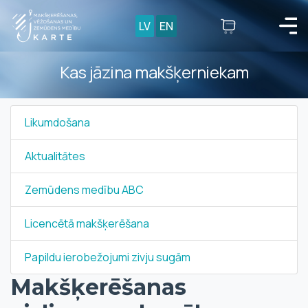
LV
EN
Kas jāzina makšķerniekam
Likumdošana
Aktualitātes
Zemūdens medību ABC
Licencētā makšķerēšana
Papildu ierobežojumi zivju sugām
Makšķerēšanas