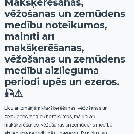
Makšķerēšanas,
vēžošanas un zemūdens
medību noteikumos,
mainīti arī
makšķerēšanas,
vēžošanas un zemūdens
medību aizlieguma
periodi upēs un ezeros.
🎣⚠️
Līdz ar izmaiņām Makšķerēšanas, vēžošanas un
zemūdens medību noteikumos, mainīti arī
makšķerēšanas, vēžošanas un zemūdens medību
aizlieguma periodi upēs un ezeros. Papildus jau