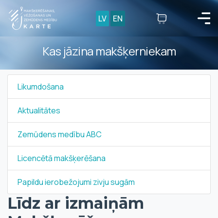
LV
EN
Kas jāzina makšķerniekam
Likumdošana
Aktualitātes
Zemūdens medību ABC
Licencētā makšķerēšana
Papildu ierobežojumi zivju sugām
Līdz ar izmaiņām