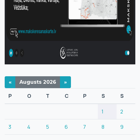
«
Augusts
2026
»
P
O
T
C
P
S
S
1
2
3
4
5
6
7
8
9