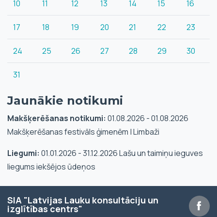
10
11
12
13
14
15
16
17
18
19
20
21
22
23
24
25
26
27
28
29
30
31
Jaunākie notikumi
Makšķerēšanas notikumi:
01.08.2026 - 01.08.2026
Makšķerēšanas festivāls ģimenēm | Limbaži
Liegumi:
01.01.2026 - 31.12.2026 Lašu un taimiņu ieguves
liegums iekšējos ūdeņos
SIA "Latvijas Lauku konsultāciju un
izglītības centrs"