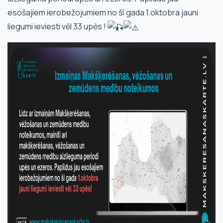
esošajiem ierobežojumiem no šī gada 1.oktobra jauni
liegumi ieviesti vēl 33 upēs !