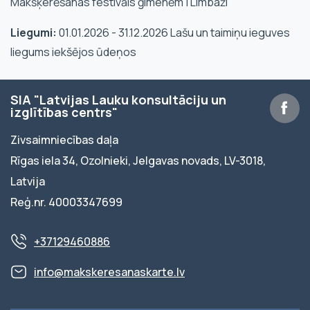
Makšķerēšanas festivāls ģimenēm | Limbaži
Liegumi:
01.01.2026 - 31.12.2026 Lašu un taimiņu ieguves
liegums iekšējos ūdeņos
SIA "Latvijas Lauku konsultāciju un
izglītības centrs"
Zivsaimniecības daļa
Rīgas iela 34, Ozolnieki, Jelgavas novads, LV-3018,
Latvija
Reģ.nr. 40003347699
+37129460886
info@makskeresanaskarte.lv