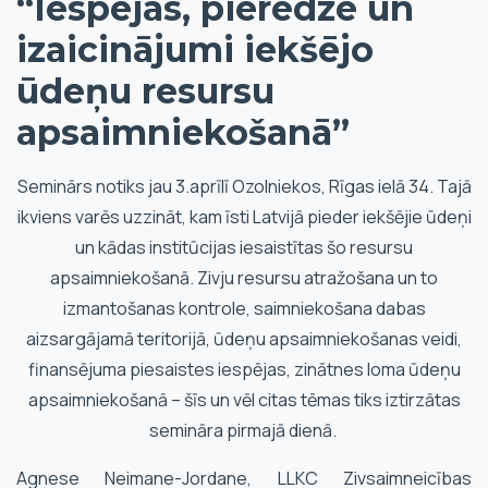
“Iespējas, pieredze un
izaicinājumi iekšējo
ūdeņu resursu
apsaimniekošanā”
Seminārs notiks jau 3.aprīlī Ozolniekos, Rīgas ielā 34. Tajā
ikviens varēs uzzināt, kam īsti Latvijā pieder iekšējie ūdeņi
un kādas institūcijas iesaistītas šo resursu
apsaimniekošanā. Zivju resursu atražošana un to
izmantošanas kontrole, saimniekošana dabas
aizsargājamā teritorijā, ūdeņu apsaimniekošanas veidi,
finansējuma piesaistes iespējas, zinātnes loma ūdeņu
apsaimniekošanā – šīs un vēl citas tēmas tiks iztirzātas
semināra pirmajā dienā.
Agnese Neimane-Jordane, LLKC Zivsaimneicības