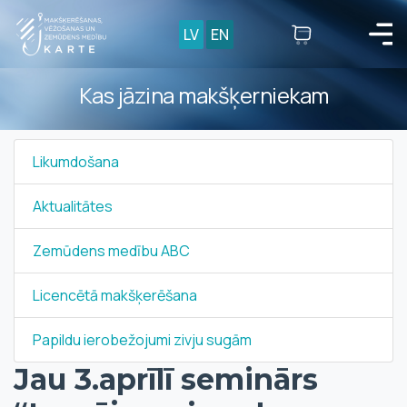
LV
EN
Kas jāzina makšķerniekam
Likumdošana
Aktualitātes
Zemūdens medību ABC
Licencētā makšķerēšana
Papildu ierobežojumi zivju sugām
Jau 3.aprīlī seminārs