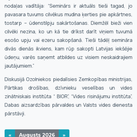
nodaļas vadītāja: “Seminārs ir aktuāls tieši tagad, jo
pavasara tuvums cilvēkus mudina ķerties pie apkārtnes,
tostarp – ūdenstilpju sakārtošanas. Diemžēl bieži vien
cilvēki nezina, ko un kā tie drīkst darīt viņiem tuvumā
esošo upju vai ezeru sakopšanā. Tieši tādēļ semināra
divās dienās ikviens, kam rūp sakopti Latvijas iekšējie
ūdeņu, varēs saņemt atbildes uz visiem neskaidrajiem
jautājumiem.”
Diskusijā Ozolniekos piedalīsies Zemkopības ministrijas,
Pārtikas drošības, dzīvnieku veselības un vides
zinātniskais institūta “ BIOR”, “Vides risinājumu institūta”,
Dabas aizsardzības pārvaldes un Valsts vides dienesta
pārstāvji.
«
Augusts
2026
»