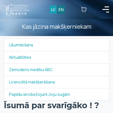
LV
EN
Kas jāzina makšķerniekam
Likumdošana
Aktualitātes
Zemūdens medību ABC
Licencētā makšķerēšana
Papildu ierobežojumi zivju sugām
Īsumā par svarīgāko ! ?