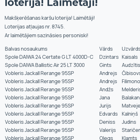
loterija! Laimētāji!
Makšķerēšanas karšu loterija! Laimētāji!
Loterijas atļaujas nr. 8745.
Ar laimētājiem sazināsies personiski!
Balvas nosaukums
Vārds
Uzvārd
Spole DAIWA 24 Certate G LT 4000D-C
Dzintars
Kaisals
Spole DAIWA Ballistic Air 25 LT 3000
Gints
Audzīti
Vobleris Jackall Rerange 95SP
Andrejs
Čibisov
Vobleris Jackall Rerange 95SP
Andrejs
Filimon
Vobleris Jackall Rerange 95SP
Andžs
Melderi
Vobleris Jackall Rerange 95SP
Jana
Balaka
Vobleris Jackall Rerange 95SP
Jurijs
Matvej
Vobleris Jackall Rerange 95SP
Edvards
Kalniņš
Vobleris Jackall Rerange 95SP
Deniss
Judins
Vobleris Jackall Rerange 95SP
Valerijs
Stariče
Vobleris Jackall Rerange 95SP
Olegs
Klamts