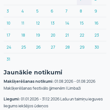
3
4
5
6
7
8
9
10
11
12
13
14
15
16
17
18
19
20
21
22
23
24
25
26
27
28
29
30
31
Jaunākie notikumi
Makšķerēšanas notikumi:
01.08.2026 - 01.08.2026
Makšķerēšanas festivāls ģimenēm | Limbaži
Liegumi:
01.01.2026 - 31.12.2026 Lašu un taimiņu ieguves
liegums iekšējos ūdeņos