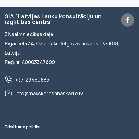
SIA "Latvijas Lauku konsultāciju un
izglītības centrs"
Zivsaimniecības daļa
Rīgas iela 34, Ozolnieki, Jelgavas novads, LV-3018,
Latvija
Reģ.nr. 40003347699
+37129460886
info@makskeresanaskarte.lv
Privātuma politika