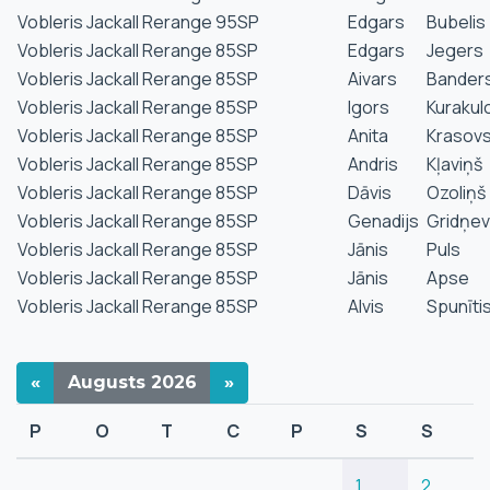
Vobleris Jackall Rerange 95SP
Edgars
Bubelis
Vobleris Jackall Rerange 85SP
Edgars
Jegers
Vobleris Jackall Rerange 85SP
Aivars
Bander
Vobleris Jackall Rerange 85SP
Igors
Kurakul
Vobleris Jackall Rerange 85SP
Anita
Krasov
Vobleris Jackall Rerange 85SP
Andris
Kļaviņš
Vobleris Jackall Rerange 85SP
Dāvis
Ozoliņš
Vobleris Jackall Rerange 85SP
Genadijs
Gridņe
Vobleris Jackall Rerange 85SP
Jānis
Puls
Vobleris Jackall Rerange 85SP
Jānis
Apse
Vobleris Jackall Rerange 85SP
Alvis
Spunīti
«
Augusts
2026
»
P
O
T
C
P
S
S
1
2