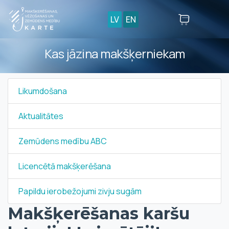
LV
EN
Kas jāzina makšķerniekam
Likumdošana
Aktualitātes
Zemūdens medību ABC
Licencētā makšķerēšana
Papildu ierobežojumi zivju sugām
Makšķerēšanas karšu