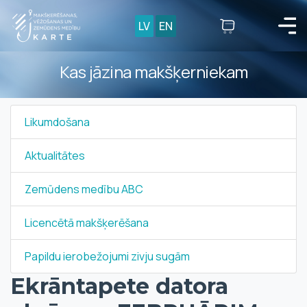
LV
EN
Kas jāzina makšķerniekam
Likumdošana
Aktualitātes
Zemūdens medību ABC
Licencētā makšķerēšana
Papildu ierobežojumi zivju sugām
Ekrāntapete datora