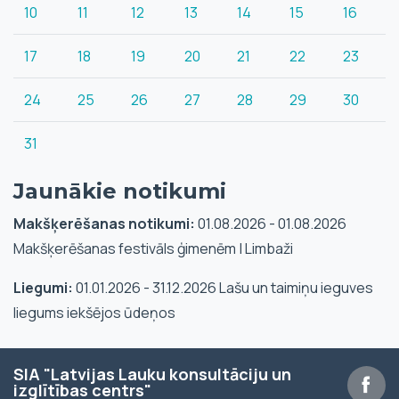
10
11
12
13
14
15
16
17
18
19
20
21
22
23
24
25
26
27
28
29
30
31
Jaunākie notikumi
Makšķerēšanas notikumi:
01.08.2026 - 01.08.2026
Makšķerēšanas festivāls ģimenēm | Limbaži
Liegumi:
01.01.2026 - 31.12.2026 Lašu un taimiņu ieguves
liegums iekšējos ūdeņos
SIA "Latvijas Lauku konsultāciju un
izglītības centrs"