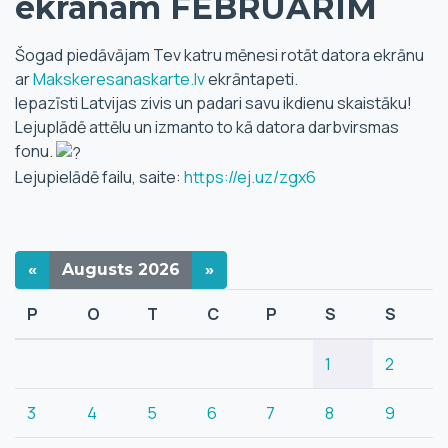
ekrānam FEBRUĀRIM
Šogad piedāvājam Tev katru mēnesi rotāt datora ekrānu
ar
Makskeresanaskarte.lv
ekrāntapeti.
Iepazīsti Latvijas zivis un padari savu ikdienu skaistāku!
Lejuplādē attēlu un izmanto to kā datora darbvirsmas
fonu.
Lejupielādē failu, saite:
https://ej.uz/zgx6
«
Augusts
2026
»
P
O
T
C
P
S
S
1
2
3
4
5
6
7
8
9