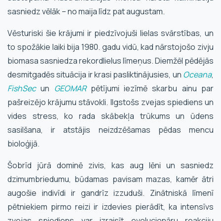
sasniedz vēlāk – no maija līdz pat augustam.
Vēsturiski šie krājumi ir piedzīvojuši lielas svārstības, un
to spožākie laiki bija 1980. gadu vidū, kad nārstojošo zivju
biomasa sasniedza rekordlielus līmeņus. Diemžēl pēdējās
desmitgadēs situācija ir krasi pasliktinājusies, un
Oceana
,
FishSec
un
GEOMAR
pētījumi iezīmē skarbu ainu par
pašreizējo krājumu stāvokli. Ilgstošs zvejas spiediens un
vides stress, ko rada skābekļa trūkums un ūdens
sasilšana, ir atstājis neizdzēšamas pēdas mencu
bioloģijā.
Šobrīd jūrā dominē zivis, kas aug lēni un sasniedz
dzimumbriedumu, būdamas pavisam mazas, kamēr ātri
augošie indivīdi ir gandrīz izzuduši. Zinātniskā līmenī
pētniekiem pirmo reizi ir izdevies pierādīt, ka intensīvs
zvejas spiediens var izraisīt evolucionāru reakciju