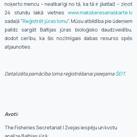
noķerto mencu – neatkarīgi no tā, ka tā ir jāatlaiž – ziņot
24 stundu laikā vietnes
www.makskeresanaskarte.lv
sadaļā "
Reģistrēt jūras lomu
". Mūsu atbildība pie ūdeņiem
palīdz sargāt Baltijas jūras bioloģisko daudzveidību,
dodot cerību, ka šis nozīmīgais dabas resurss spēs
atjaunoties.
Detalizēta pamācība loma reģistrēšanai pieejama
ŠEIT
.
Avoti:
The Fisheries Secretariat | Zvejas iespēju un kvotu
analīze Baltijas jūrā: