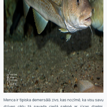
Menca ir tipiska demersālā zivs, kas nozīmē, ka visu savu
dzīves ciklu tā pavada ciešā saiknē ar jūras dzelmi,