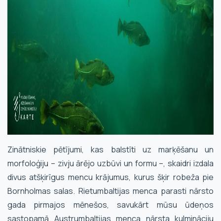
Zinātniskie pētījumi, kas balstīti uz marķēšanu un
morfoloģiju – zivju ārējo uzbūvi un formu –, skaidri izdala
divus atšķirīgus mencu krājumus, kurus šķir robeža pie
Bornholmas salas. Rietumbaltijas menca parasti nārsto
gada pirmajos mēnešos, savukārt mūsu ūdeņos
sastopamā Austrumbaltijas menca nārsta kulmināciju