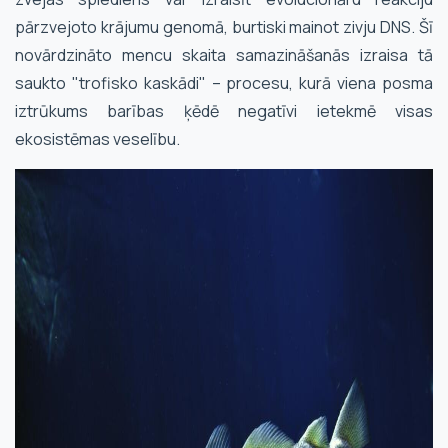
pārzvejoto krājumu genomā, burtiski mainot zivju DNS. Šī
novārdzināto mencu skaita samazināšanās izraisa tā
saukto "trofisko kaskādi" – procesu, kurā viena posma
iztrūkums barības ķēdē negatīvi ietekmē visas
ekosistēmas veselību.