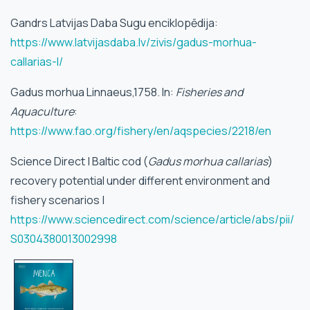
Gandrs Latvijas Daba Sugu enciklopēdija:
https://www.latvijasdaba.lv/zivis/gadus-morhua-
callarias-l/
Gadus morhua Linnaeus,1758. In:
Fisheries and
Aquaculture
:
https://www.fao.org/fishery/en/aqspecies/2218/en
Science Direct | Baltic cod (
Gadus morhua callarias
)
recovery potential under different environment and
fishery scenarios |
https://www.sciencedirect.com/science/article/abs/pii/
S0304380013002998