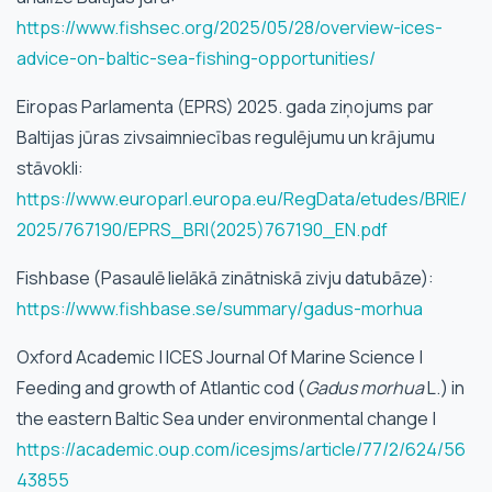
https://www.fishsec.org/2025/05/28/overview-ices-
advice-on-baltic-sea-fishing-opportunities/
Eiropas Parlamenta (EPRS) 2025. gada ziņojums par
Baltijas jūras zivsaimniecības regulējumu un krājumu
stāvokli:
https://www.europarl.europa.eu/RegData/etudes/BRIE/
2025/767190/EPRS_BRI(2025)767190_EN.pdf
Fishbase (Pasaulē lielākā zinātniskā zivju datubāze):
https://www.fishbase.se/summary/gadus-morhua
Oxford Academic | ICES Journal Of Marine Science |
Feeding and growth of Atlantic cod (
Gadus morhua
L.) in
the eastern Baltic Sea under environmental change |
https://academic.oup.com/icesjms/article/77/2/624/56
43855