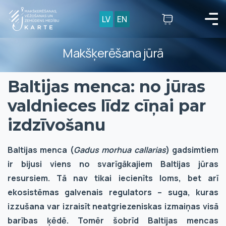
LV
EN
Makšķerēšana jūrā
Baltijas menca: no jūras
valdnieces līdz cīņai par
izdzīvošanu
Baltijas menca (
Gadus morhua callarias
) gadsimtiem
ir bijusi viens no svarīgākajiem Baltijas jūras
resursiem. Tā nav tikai iecienīts loms, bet arī
ekosistēmas galvenais regulators – suga, kuras
izzušana var izraisīt neatgriezeniskas izmaiņas visā
barības ķēdē. Tomēr šobrīd Baltijas mencas