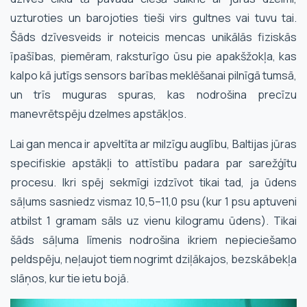
uzturoties un barojoties tieši virs gultnes vai tuvu tai.
Šāds dzīvesveids ir noteicis mencas unikālās fiziskās
īpašības, piemēram, raksturīgo ūsu pie apakšžokļa, kas
kalpo kā jutīgs sensors barības meklēšanai pilnīgā tumsā,
un trīs muguras spuras, kas nodrošina precīzu
manevrētspēju dzelmes apstākļos.
Lai gan menca ir apveltīta ar milzīgu auglību, Baltijas jūras
specifiskie apstākļi to attīstību padara par sarežģītu
procesu. Ikri spēj sekmīgi izdzīvot tikai tad, ja ūdens
sāļums sasniedz vismaz 10,5–11,0 psu (kur 1 psu aptuveni
atbilst 1 gramam sāls uz vienu kilogramu ūdens). Tikai
šāds sāļuma līmenis nodrošina ikriem nepieciešamo
peldspēju, neļaujot tiem nogrimt dziļākajos, bezskābekļa
slāņos, kur tie ietu bojā.