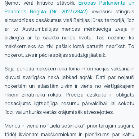
Ņemot vērā kritisko stāvokli,
Eiropas Parlamenta un
Padomes Regula (Nr. 2023/2842)
ieviesusi stingrus
aizsardzības pasākumus visā Baltijas jūras teritorijā, līdz
ar to Austrumbaltijas mencas mērķtiecīga zveja ir
aizliegta ar tā saukto nulles kvotu. Tas nozīmē, ka
makšķernieks šo zivi pašlaik lomā paturēt nedrīkst. To
noķerot, zivs ir pēc iespējas saudzīgi jāatlaiž.
Šajā periodā makšķernieka loma informācijas vākšanā ir
kļuvusi svarīgāka nekā jebkad agrāk. Dati par nejauši
noķertām un atlaistām zivīm ir viens no vērtīgākajiem
rīkiem zinātnieku rokās. Precīza uzskaite ir obligāts
nosacījums ilgtspējīgai resursu pārvaldībai, lai sekotu
līdzi, vai un kurās vietās krājumi sāk atveseļoties.
Menca ir viena no "Lielā sešinieka" prioritārajām sugām,
tādēļ ikvienam makšķerniekam ir pienākums par katru