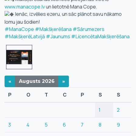
www.manacope.lv
un lietotnē Mana Cope.
Ienāc, izvēlies ezeru, un sāc plānot savu nākamo
lomu jau šodien!
#ManaCope
#Makšķerēšana
#Sārumezers
#MakšķerēLatvijā
#Jaunums
#LicencētaMakšķerēšana
«
Augusts
2026
»
P
O
T
C
P
S
S
1
2
3
4
5
6
7
8
9