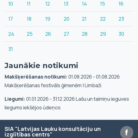
10
11
12
13
14
15
16
17
18
19
20
21
22
23
24
25
26
27
28
29
30
31
Jaunākie notikumi
Makšķerēšanas notikumi:
01.08.2026 - 01.08.2026
Makšķerēšanas festivāls ģimenēm | Limbaži
Liegumi:
01.01.2026 - 31.12.2026 Lašu un taimiņu ieguves
liegums iekšējos ūdeņos
SIA "Latvijas Lauku konsultāciju un
izglītības centrs"