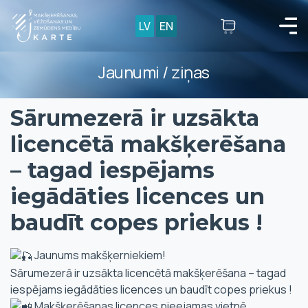
LV
EN
Jaunumi / ziņas
Sārumezerā ir uzsākta
licencētā makšķerēšana
– tagad iespējams
iegādāties licences un
baudīt copes priekus !
Jaunums makšķerniekiem!
Sārumezerā ir uzsākta licencētā makšķerēšana – tagad
iespējams iegādāties licences un baudīt copes priekus !
Makšķerēšanas licences pieejamas vietnē